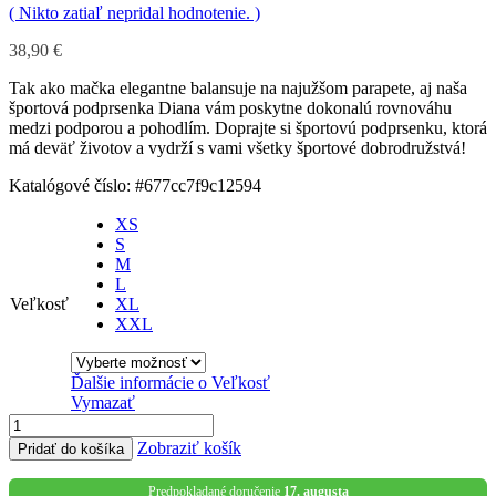
( Nikto zatiaľ nepridal hodnotenie. )
38,90
€
Tak ako mačka elegantne balansuje na najužšom parapete, aj naša
športová podprsenka Diana vám poskytne dokonalú rovnováhu
medzi podporou a pohodlím. Doprajte si športovú podprsenku, ktorá
má deväť životov a vydrží s vami všetky športové dobrodružstvá!
Katalógové číslo:
#677cc7f9c12594
XS
S
M
L
Veľkosť
XL
XXL
Ďalšie informácie o
Veľkosť
Vymazať
Zobraziť košík
Pridať do košíka
Predpokladané doručenie
17. augusta