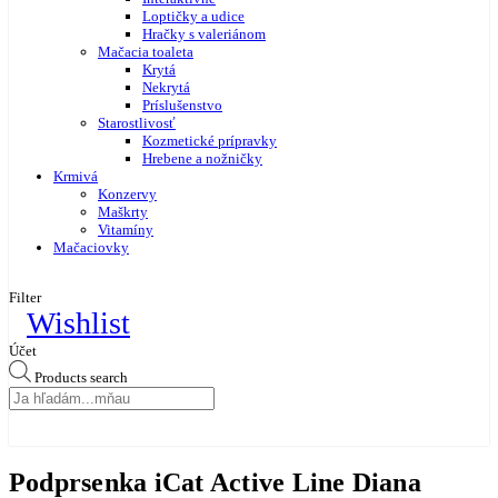
Loptičky a udice
Hračky s valeriánom
Mačacia toaleta
Krytá
Nekrytá
Príslušenstvo
Starostlivosť
Kozmetické prípravky
Hrebene a nožničky
Krmivá
Konzervy
Maškrty
Vitamíny
Mačaciovky
Filter
Wishlist
Účet
Products search
Podprsenka iCat Active Line Diana