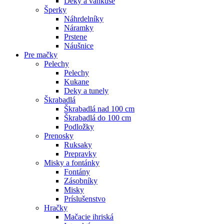
Deky a vankúše
Šperky
Náhrdelníky
Náramky
Prstene
Náušnice
Pre mačky
Pelechy
Pelechy
Kukane
Deky a tunely
Škrabadlá
Škrabadlá nad 100 cm
Škrabadlá do 100 cm
Podložky
Prenosky
Ruksaky
Prepravky
Misky a fontánky
Fontány
Zásobníky
Misky
Príslušenstvo
Hračky
Mačacie ihriská