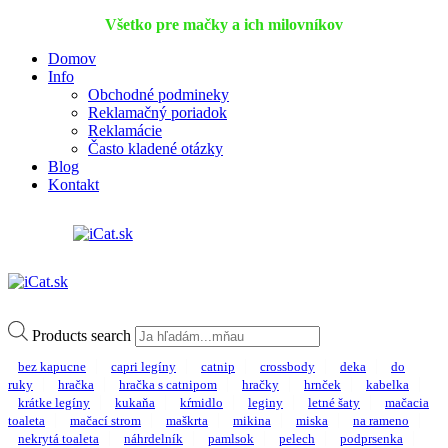
Všetko pre mačky a ich milovníkov
Domov
Info
Obchodné podmineky
Reklamačný poriadok
Reklamácie
Často kladené otázky
Blog
Kontakt
Products search
bez kapucne
capri legíny
catnip
crossbody
deka
do
ruky
hračka
hračka s catnipom
hračky
hrnček
kabelka
krátke legíny
kukaňa
kŕmidlo
leginy
letné šaty
mačacia
toaleta
mačací strom
maškrta
mikina
miska
na rameno
nekrytá toaleta
náhrdelník
pamlsok
pelech
podprsenka