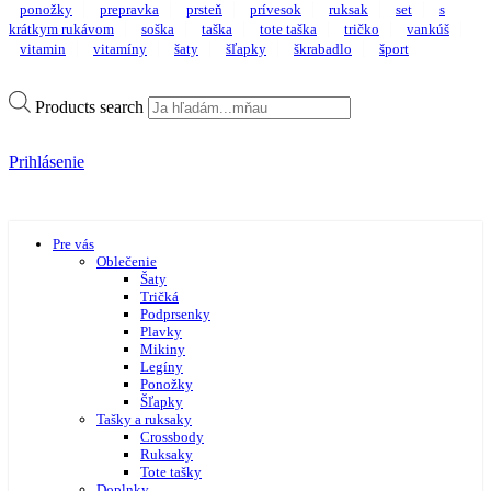
ponožky
prepravka
prsteň
prívesok
ruksak
set
s
krátkym rukávom
soška
taška
tote taška
tričko
vankúš
vitamin
vitamíny
šaty
šľapky
škrabadlo
šport
Products search
Prihlásenie
Pre vás
Oblečenie
Šaty
Tričká
Podprsenky
Plavky
Mikiny
Legíny
Ponožky
Šľapky
Tašky a ruksaky
Crossbody
Ruksaky
Tote tašky
Doplnky