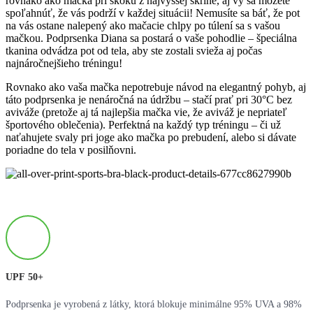
rovnako ako mačka pri skoku z najvyššej skrine, aj vy sa môžete
spoľahnúť, že vás podrží v každej situácii! Nemusíte sa báť, že pot
na vás ostane nalepený ako mačacie chlpy po túlení sa s vašou
mačkou. Podprsenka Diana sa postará o vaše pohodlie – špeciálna
tkanina odvádza pot od tela, aby ste zostali svieža aj počas
najnáročnejšieho tréningu!
Rovnako ako vaša mačka nepotrebuje návod na elegantný pohyb, aj
táto podprsenka je nenáročná na údržbu – stačí prať pri 30°C bez
aviváže (pretože aj tá najlepšia mačka vie, že aviváž je nepriateľ
športového oblečenia). Perfektná na každý typ tréningu – či už
naťahujete svaly pri joge ako mačka po prebudení, alebo si dávate
poriadne do tela v posilňovni.
UPF 50+
Podprsenka je vyrobená z látky, ktorá blokuje minimálne 95% UVA a 98%