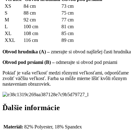
XS
84 cm
73 cm
S
88 cm
75 cm
M
92 cm
77 cm
L
100 cm
81 cm
XL
108 cm
85 cm
XXL
116 cm
89 cm
Obvod hrudníka (A) –
zmerajte si obvod najširšej časti hrudníka
Obvod pod prsiami (B) –
odmerajte si obvod pod prsiami
Pokiaľ je vaša veľkosť medzi rôznymi veľkosťami, odporúčame
zvoliť väčšiu veľkosť. Farba sa môže mierne líšiť kvôli rôznym
nastaveniam obrazoviek.
Ďalšie informácie
Materiál:
82% Polyester, 18% Spandex