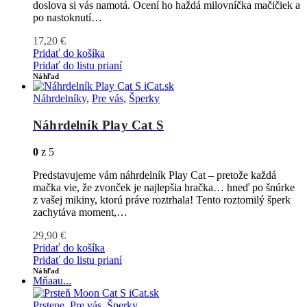
doslova si vás namotá. Ocení ho haždá milovníčka mačičiek a
po nastoknutí…
17,20
€
Pridať do košíka
Pridať do listu prianí
Náhľad
Náhrdelníky
,
Pre vás
,
Šperky
Náhrdelník Play Cat S
0
z 5
Predstavujeme vám náhrdelník Play Cat – pretože každá
mačka vie, že zvonček je najlepšia hračka… hneď po šnúrke
z vašej mikiny, ktorú práve roztrhala! Tento roztomilý šperk
zachytáva moment,…
29,90
€
Pridať do košíka
Pridať do listu prianí
Náhľad
Mňaau...
Prstene
,
Pre vás
,
Šperky