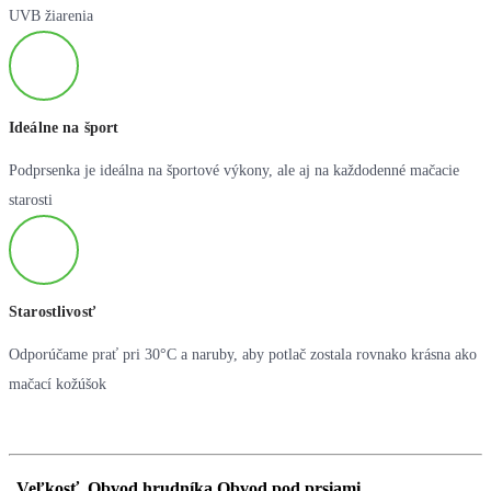
UVB žiarenia
Ideálne na šport
Podprsenka je ideálna na športové výkony, ale aj na každodenné mačacie
starosti
Starostlivosť
Odporúčame prať pri 30°C a naruby, aby potlač zostala rovnako krásna ako
mačací kožúšok
Veľkosť
Obvod hrudníka
Obvod pod prsiami