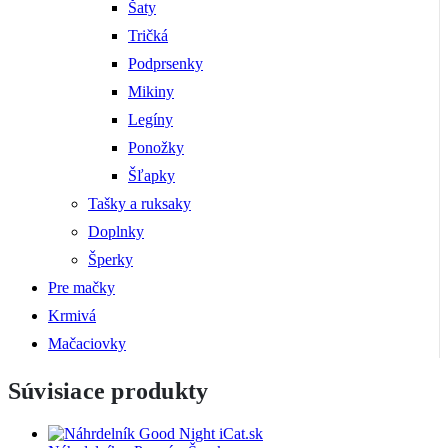
Šaty
Tričká
Podprsenky
Mikiny
Legíny
Ponožky
Šľapky
Tašky a ruksaky
Doplnky
Šperky
Pre mačky
Krmivá
Mačaciovky
Súvisiace produkty