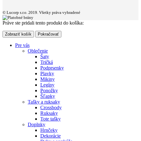
© Lucorp s.r.o. 2019. Všetky práva vyhradené
Práve ste pridali tento produkt do košíka:
Zobraziť košík
Pokračovať
Pre vás
Oblečenie
Šaty
Tričká
Podprsenky
Plavky
Mikiny
Legíny
Ponožky
Šľapky
Tašky a ruksaky
Crossbody
Ruksaky
Tote tašky
Doplnky
Hrnčeky
Dekorácie