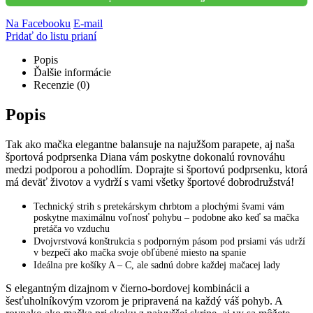
Na Facebooku
E-mail
Pridať do listu prianí
Popis
Ďalšie informácie
Recenzie (0)
Popis
Tak ako mačka elegantne balansuje na najužšom parapete, aj naša
športová podprsenka Diana vám poskytne dokonalú rovnováhu
medzi podporou a pohodlím. Doprajte si športovú podprsenku, ktorá
má deväť životov a vydrží s vami všetky športové dobrodružstvá!
Technický strih s pretekárskym chrbtom a plochými švami vám
poskytne maximálnu voľnosť pohybu – podobne ako keď sa mačka
pretáča vo vzduchu
Dvojvrstvová konštrukcia s podporným pásom pod prsiami vás udrží
v bezpečí ako mačka svoje obľúbené miesto na spanie
Ideálna pre košíky A – C, ale sadnú dobre každej mačacej lady
S elegantným dizajnom v čierno-bordovej kombinácii a
šesťuholníkovým vzorom je pripravená na každý váš pohyb. A