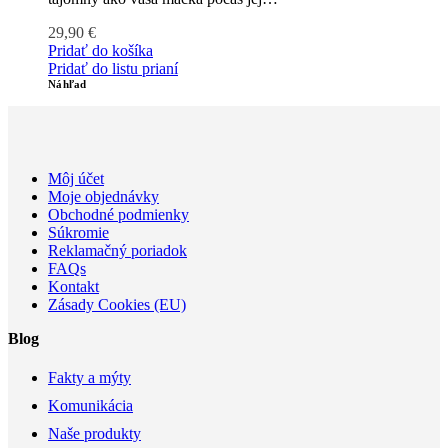
29,90
€
Pridať do košíka
Pridať do listu prianí
Náhľad
Môj účet
Moje objednávky
Obchodné podmienky
Súkromie
Reklamačný poriadok
FAQs
Kontakt
Zásady Cookies (EU)
Blog
Fakty a mýty
Komunikácia
Naše produkty