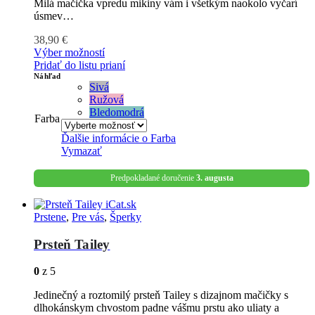
Milá mačička vpredu mikiny vám i všetkým naokolo vyčarí
úsmev…
38,90
€
Výber možností
Pridať do listu prianí
Náhľad
Sivá
Ružová
Bledomodrá
Farba
Ďalšie informácie o
Farba
Vymazať
Predpokladané doručenie
3. augusta
Prstene
,
Pre vás
,
Šperky
Prsteň Tailey
0
z 5
Jedinečný a roztomilý prsteň Tailey s dizajnom mačičky s
dlhokánskym chvostom padne vášmu prstu ako uliaty a