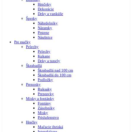
Hrnčeky
Dekorácie
Deky a vankúše
Šperky
Náhrdelníky
Náramky
Prstene
Náušnice
Pre mačky
Pelechy
Pelechy
Kukane
Deky a tunely
Škrabadlá
Škrabadlá nad 100 cm
Škrabadlá do 100 cm
Podložky
Prenosky
Ruksaky
Prepravky
Misky a fontánky
Fontány
Zásobníky
Misky
Príslušenstvo
Hračky
Mačacie ihriská
Interaktívne