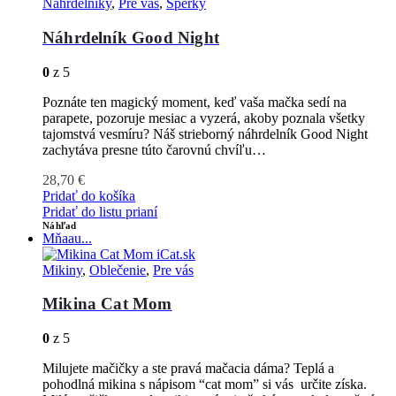
Náhrdelníky
,
Pre vás
,
Šperky
Náhrdelník Good Night
0
z 5
Poznáte ten magický moment, keď vaša mačka sedí na
parapete, pozoruje mesiac a vyzerá, akoby poznala všetky
tajomstvá vesmíru? Náš strieborný náhrdelník Good Night
zachytáva presne túto čarovnú chvíľu…
28,70
€
Pridať do košíka
Pridať do listu prianí
Náhľad
Mňaau...
Mikiny
,
Oblečenie
,
Pre vás
Mikina Cat Mom
0
z 5
Milujete mačičky a ste pravá mačacia dáma? Teplá a
pohodlná mikina s nápisom “cat mom” si vás určite získa.