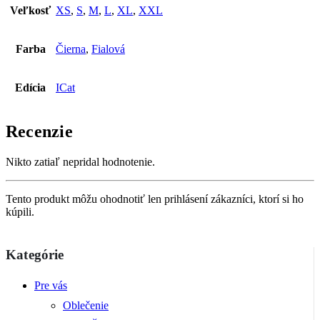
Veľkosť
XS
,
S
,
M
,
L
,
XL
,
XXL
Farba
Čierna
,
Fialová
Edícia
ICat
Recenzie
Nikto zatiaľ nepridal hodnotenie.
Tento produkt môžu ohodnotiť len prihlásení zákazníci, ktorí si ho
kúpili.
Kategórie
Pre vás
Oblečenie