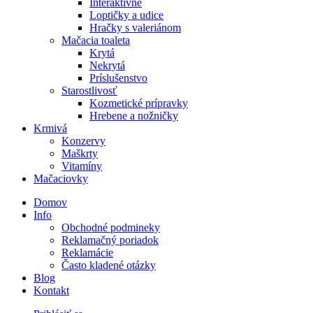
Interaktívne
Loptičky a udice
Hračky s valeriánom
Mačacia toaleta
Krytá
Nekrytá
Príslušenstvo
Starostlivosť
Kozmetické prípravky
Hrebene a nožničky
Krmivá
Konzervy
Maškrty
Vitamíny
Mačaciovky
Domov
Info
Obchodné podmineky
Reklamačný poriadok
Reklamácie
Často kladené otázky
Blog
Kontakt