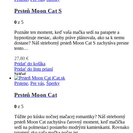
Prsteň Moon Cat S
0
z 5
Poznáte ten moment, keď vaša mačka sedí na parapete a
hypnotizuje mesiac, akoby práve plánovala, ako sa k nemu
dostane? Náš strieborný prsteň Moon Cat S zachytáva presne
tento…
27,80
€
Pridať do košíka
Pridať do listu prianí
Náhľad
Prstene
,
Pre vás
,
Šperky
Prsteň Moon Cat
0
z 5
Túžite po kúsku nočnej mačacej romantiky? Náš strieborný
prsteň Moon Cat zachytáva čarovný moment, keď mačička
sedí na polmesiaci posiateho modrými kamienkami. Rovnako
tajomný ako vaša mačka počas jej…