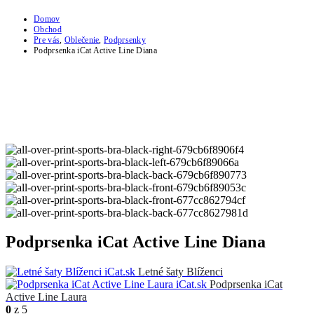
Domov
Obchod
Pre vás
,
Oblečenie
,
Podprsenky
Podprsenka iCat Active Line Diana
Podprsenka iCat Active Line Diana
Letné šaty Blíženci
Podprsenka iCat
Active Line Laura
0
z 5