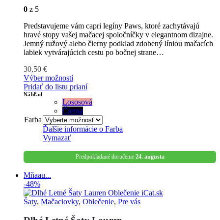
0
z 5
Predstavujeme vám capri legíny Paws, ktoré zachytávajú
hravé stopy vašej mačacej spoločníčky v elegantnom dizajne.
Jemný ružový alebo čierny podklad zdobený líniou mačacích
labiek vytvárajúcich cestu po bočnej strane…
30,50
€
Výber možností
Pridať do listu prianí
Náhľad
Lososová
Čierna
Farba
Ďalšie informácie o
Farba
Vymazať
Predpokladané doručenie
24. augusta
Mňaau...
-48%
Šaty
,
Mačaciovky
,
Oblečenie
,
Pre vás