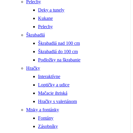
Pelechy
Deky a tunely
Kukane
Pelechy
Škrabadlá
Škrabadlá nad 100 cm
Škrabadlá do 100 cm
Podložky na škrabanie
Hračky
Interaktívne
Loptičky a udice
Mačacie ihriská
Hračky s valeriánom
Misky a fontánky
Fontány
Zásobníky