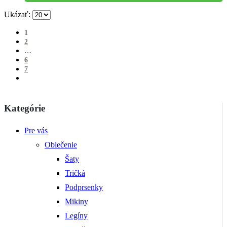
Ukázať:
1
2
…
6
7
Kategórie
Pre vás
Oblečenie
Šaty
Tričká
Podprsenky
Mikiny
Legíny