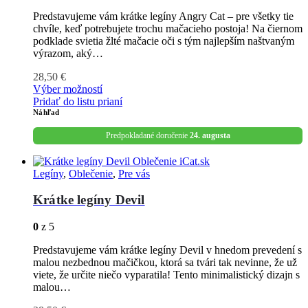
Predstavujeme vám krátke legíny Angry Cat – pre všetky tie
chvíle, keď potrebujete trochu mačacieho postoja! Na čiernom
podklade svietia žlté mačacie oči s tým najlepším naštvaným
výrazom, aký…
28,50
€
Výber možností
Pridať do listu prianí
Náhľad
Predpokladané doručenie
24. augusta
Legíny
,
Oblečenie
,
Pre vás
Krátke legíny Devil
0
z 5
Predstavujeme vám krátke legíny Devil v hnedom prevedení s
malou nezbednou mačičkou, ktorá sa tvári tak nevinne, že už
viete, že určite niečo vyparatila! Tento minimalistický dizajn s
malou…