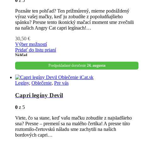
0
z 5
Poznáte ten pohľad? Ten prižmúrený, mierne podráždený
výraz vašej mačky, keď ju zobudíte z popoludňajšieho
spánku? Presne tento ikonický mačací moment sme zvečnili
na našich Angry Cat capri legínach!…
30,50
€
Výber možností
Pridať do listu prianí
Náhľad
Predpokladané doručenie
24. augusta
Legíny
,
Oblečenie
,
Pre vás
Capri legíny Devil
0
z 5
Viete, čo sa stane, keď vašu mačku zobudíte z najsladšieho
sna? Presne – premení sa na malého čertíka! A presne túto
roztomilo-čertovskú náladu sme zachytili na našich
bordových capri…