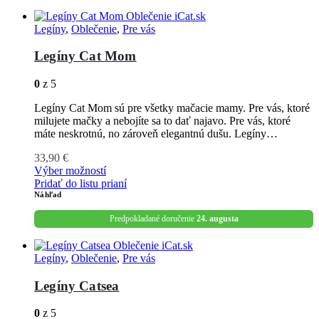
Legíny
,
Oblečenie
,
Pre vás
Legíny Cat Mom
0
z 5
Legíny Cat Mom sú pre všetky mačacie mamy. Pre vás, ktoré
milujete mačky a nebojíte sa to dať najavo. Pre vás, ktoré
máte neskrotnú, no zároveň elegantnú dušu. Legíny…
33,90
€
Výber možností
Pridať do listu prianí
Náhľad
Predpokladané doručenie
24. augusta
Legíny
,
Oblečenie
,
Pre vás
Legíny Catsea
0
z 5