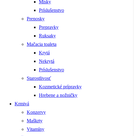
Misky
Príslušenstvo
Prenosky
Prepravky
Ruksaky
Mačacia toaleta
Krytá
Nekrytá
Príslušenstvo
Starostlivosť
Kozmetické prípravky
Hrebene a nožničky
Krmivá
Konzervy
Maškrty
Vitamíny