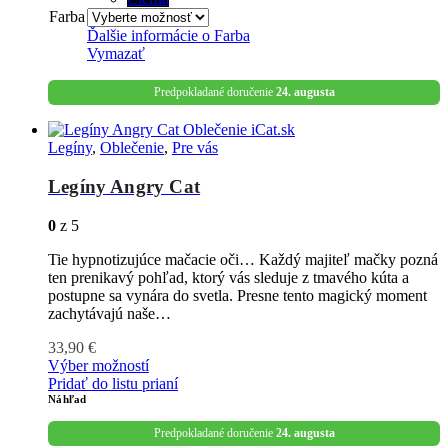
Farba
Ďalšie informácie o
Farba
Vymazať
Predpokladané doručenie
24. augusta
Legíny
,
Oblečenie
,
Pre vás
Legíny Angry Cat
0
z 5
Tie hypnotizujúce mačacie oči… Každý majiteľ mačky pozná
ten prenikavý pohľad, ktorý vás sleduje z tmavého kúta a
postupne sa vynára do svetla. Presne tento magický moment
zachytávajú naše…
33,90
€
Výber možností
Pridať do listu prianí
Náhľad
Predpokladané doručenie
24. augusta