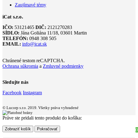
Zaujímavé témy
iCat s.r.o.
IČO:
53121465
DIČ:
2121270283
SÍDLO:
Jána Goliána 11/18, 03601 Martin
TELEFÓN:
0948 308 505
EMAIL:
info@icat.sk
Chránené testom reCAPTCHA.
Ochrana súkromia
a
Zmluvné podmienky
Sledujte nás
Facebook
Instagram
© Lucorp s.r.o. 2019. Všetky práva vyhradené
Práve ste pridali tento produkt do košíka:
Zobraziť košík
Pokračovať
0