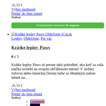
28,50
€
Výber možností
Pridať do listu prianí
Náhľad
Predpokladané doručenie
24. augusta
Legíny
,
Oblečenie
,
Pre vás
Krátke legíny Paws
0
z 5
Krátke legíny Paws sú presne také pohodlné, ako keď sa vaša
mačka uvelebí na svojom obľúbenom mieste! V nežnej
ružovej alebo klasickej čiernej farbe so šibalským radom
labiek na…
28,50
€
Výber možností
Pridať do listu prianí
Náhľad
Lososová
Čierna