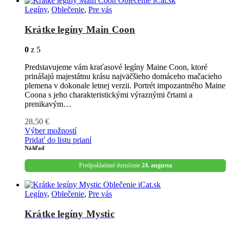
Legíny
,
Oblečenie
,
Pre vás
Krátke legíny Main Coon
0
z 5
Predstavujeme vám kraťasové legíny Maine Coon, ktoré
prinášajú majestátnu krásu najväčšieho domáceho mačacieho
plemena v dokonale letnej verzii. Portrét impozantného Maine
Coona s jeho charakteristickými výraznými črtami a
prenikavým…
28,50
€
Výber možností
Pridať do listu prianí
Náhľad
Predpokladané doručenie
24. augusta
Legíny
,
Oblečenie
,
Pre vás
Krátke legíny Mystic