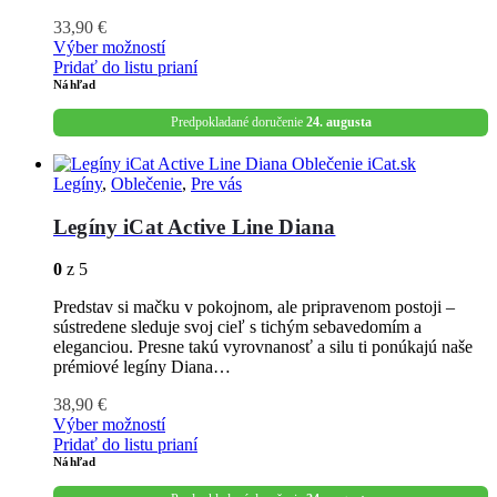
33,90
€
Výber možností
Pridať do listu prianí
Náhľad
Predpokladané doručenie
24. augusta
Legíny
,
Oblečenie
,
Pre vás
Legíny iCat Active Line Diana
0
z 5
Predstav si mačku v pokojnom, ale pripravenom postoji –
sústredene sleduje svoj cieľ s tichým sebavedomím a
eleganciou. Presne takú vyrovnanosť a silu ti ponúkajú naše
prémiové legíny Diana…
38,90
€
Výber možností
Pridať do listu prianí
Náhľad