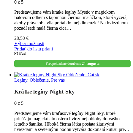
0
z 5
Predstavujeme vám krátke legíny Mystic v magickom
fialovom odtieni s tajomnou čiernou mačičkou, ktorá vyzerá,
akoby práve objavila portál do inej dimenzie! Na hviezdnom
pozadí sedí malá čierna cica…
28,50
€
Výber možností
Pridať do listu prianí
Náhľad
Predpokladané doručenie
24. augusta
Legíny
,
Oblečenie
,
Pre vás
Krátke legíny Night Sky
0
z 5
Predstavujeme vám kraťasové legíny Night Sky, ktoré
prinášajú magickú atmosféru hviezdnej oblohy do vášho
letného šatníka. Hlboká čierna látka posiata žiarivými
hviezdami a svetelnými bodmi vytvára dokonalú kulisu pre…