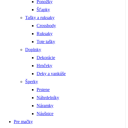
Ponožky
Šľapky
Tašky a ruksaky
Crossbody
Ruksaky
Tote tašky
Doplnky
Dekorácie
Hrnčeky
Deky a vankúše
Šperky
Prstene
Náhrdelníky
Náramky
Náušnice
Pre mačky