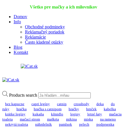
Všetko pre mačky a ich milovníkov
Domov
Info
Obchodné podmineky
Reklamačný poriadok
Reklamácie
Často kladené otázky
Blog
Kontakt
Products search
bez kapucne
capri legíny
catnip
crossbody
deka
do
ruky
hračka
hračka s catnipom
hračky
hrnček
kabelka
krátke legíny
kukaňa
kŕmidlo
leginy
letné šaty
mačacia
toaleta
mačací strom
maškrta
mikina
miska
na rameno
nekrytá toaleta
náhrdelník
pamlsok
pelech
podprsenka