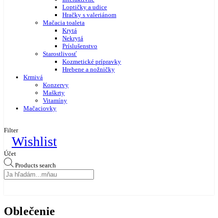
Loptičky a udice
Hračky s valeriánom
Mačacia toaleta
Krytá
Nekrytá
Príslušenstvo
Starostlivosť
Kozmetické prípravky
Hrebene a nožničky
Krmivá
Konzervy
Maškrty
Vitamíny
Mačaciovky
Filter
Wishlist
Účet
Products search
Oblečenie