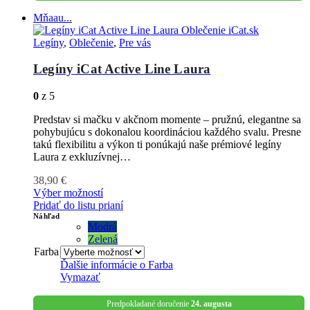
Mňaau...
Legíny
,
Oblečenie
,
Pre vás
Legíny iCat Active Line Laura
0
z 5
Predstav si mačku v akčnom momente – pružnú, elegantne sa
pohybujúcu s dokonalou koordináciou každého svalu. Presne
takú flexibilitu a výkon ti ponúkajú naše prémiové legíny
Laura z exkluzívnej…
38,90
€
Výber možností
Pridať do listu prianí
Náhľad
Modrá
Zelená
Farba
Ďalšie informácie o
Farba
Vymazať
Predpokladané doručenie
24. augusta