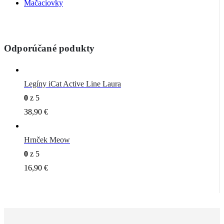
Mačaciovky
Odporúčané podukty
Legíny iCat Active Line Laura
0
z 5
38,90
€
Hrnček Meow
0
z 5
16,90
€