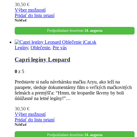
30,50
€
Výber možností
Pridať do listu prianí
Náhľad
Predpokladané doručenie
24. augusta
Legíny
,
Oblečenie
,
Pre vás
Capri legíny Leopard
0
z 5
Predstavte si našu návrhársku mačku Aryu, ako leží na
parapete, sleduje dokumentárny film o veľkých mačkovitých
šelmách a premýšľa: “Hmm, tie leopardie škvrny by boli
úúúžasné na letné legíny!”…
30,50
€
Výber možností
Pridať do listu prianí
Náhľad
Predpokladané doručenie
24. augusta