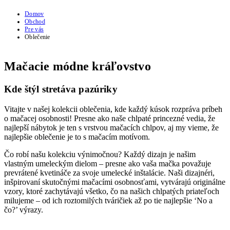
Domov
Obchod
Pre vás
Oblečenie
Mačacie módne kráľovstvo
Kde štýl stretáva pazúriky
Vitajte v našej kolekcii oblečenia, kde každý kúsok rozpráva príbeh
o mačacej osobnosti! Presne ako naše chlpaté princezné vedia, že
najlepší nábytok je ten s vrstvou mačacích chlpov, aj my vieme, že
najlepšie oblečenie je to s mačacím motívom.
Čo robí našu kolekciu výnimočnou? Každý dizajn je našim
vlastným umeleckým dielom – presne ako vaša mačka považuje
prevrátené kvetináče za svoje umelecké inštalácie. Naši dizajnéri,
inšpirovaní skutočnými mačacími osobnosťami, vytvárajú originálne
vzory, ktoré zachytávajú všetko, čo na našich chlpatých priateľoch
milujeme – od ich roztomilých tváričiek až po tie najlepšie ‘No a
čo?’ výrazy.