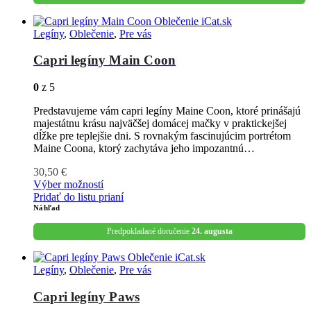
Legíny
,
Oblečenie
,
Pre vás
Capri legíny Main Coon
0
z 5
Predstavujeme vám capri legíny Maine Coon, ktoré prinášajú
majestátnu krásu najväčšej domácej mačky v praktickejšej
dĺžke pre teplejšie dni. S rovnakým fascinujúcim portrétom
Maine Coona, ktorý zachytáva jeho impozantnú…
30,50
€
Výber možností
Pridať do listu prianí
Náhľad
Predpokladané doručenie
24. augusta
Legíny
,
Oblečenie
,
Pre vás
Capri legíny Paws