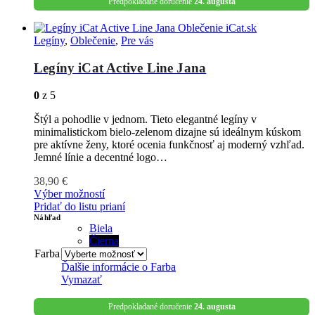
Predpokladané doručenie
24. augusta
Legíny
,
Oblečenie
,
Pre vás
Legíny iCat Active Line Jana
0
z 5
Štýl a pohodlie v jednom. Tieto elegantné legíny v
minimalistickom bielo-zelenom dizajne sú ideálnym kúskom
pre aktívne ženy, ktoré ocenia funkčnosť aj moderný vzhľad.
Jemné línie a decentné logo…
38,90
€
Výber možností
Pridať do listu prianí
Náhľad
Biela
Čierna
Farba
Ďalšie informácie o
Farba
Vymazať
Predpokladané doručenie
24. augusta