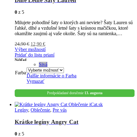
Dlhé Letné Šaty Lauren
0
z 5
Milujete pohodlné šaty o ktorých ani neviete? Šaty Lauren sú
ľahké, dlhé a vzdušné letné šaty s krásnou mačičkou, ktoré
okamžite zaujmú aj vaše okolie. Šaty sú na ramienka,…
24,90
€
12,90
€
Výber možností
Pridať do listu prianí
Náhľad
Sivá
Farba
Ďalšie informácie o
Farba
Vymazať
Predpokladané doručenie
13. augusta
Legíny
,
Oblečenie
,
Pre vás
Krátke legíny Angry Cat
0
z 5