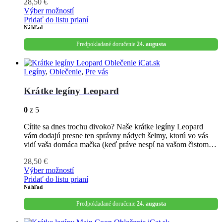
28,50
€
Výber možností
Pridať do listu prianí
Náhľad
Predpokladané doručenie
24. augusta
Legíny
,
Oblečenie
,
Pre vás
Krátke legíny Leopard
0
z 5
Cítite sa dnes trochu divoko? Naše krátke legíny Leopard
vám dodajú presne ten správny nádych šelmy, ktorú vo vás
vidí vaša domáca mačka (keď práve nespí na vašom čistom…
28,50
€
Výber možností
Pridať do listu prianí
Náhľad
Predpokladané doručenie
24. augusta