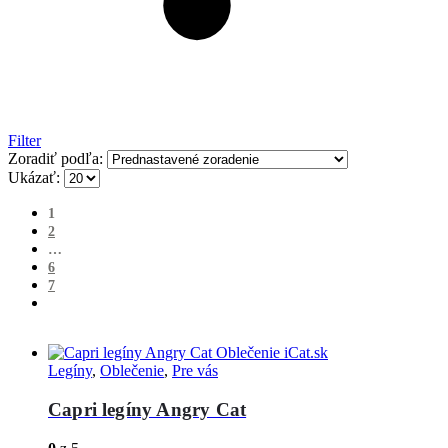
Filter
Zoradiť podľa:
Ukázať:
1
2
…
6
7
Legíny
,
Oblečenie
,
Pre vás
Capri legíny Angry Cat