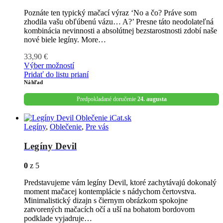
Poznáte ten typický mačací výraz ‘No a čo? Práve som
zhodila vašu obľúbenú vázu… A?’ Presne táto neodolateľná
kombinácia nevinnosti a absolútnej bezstarostnosti zdobí naše
nové biele legíny. More…
33,90
€
Výber možností
Pridať do listu prianí
Náhľad
Predpokladané doručenie
24. augusta
Legíny
,
Oblečenie
,
Pre vás
Legíny Devil
0
z 5
Predstavujeme vám legíny Devil, ktoré zachytávajú dokonalý
moment mačacej kontemplácie s nádychom čertovstva.
Minimalistický dizajn s čiernym obrázkom spokojne
zatvorených mačacích očí a uší na bohatom bordovom
podklade vyjadruje…