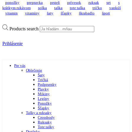
ponožky
prepravka
prsteň
prívesok
ruksak
set
s
krátkym rukávom
soška
taška
tote taška
tričko
vankúš
vitamin
vitamíny
šaty
šľapky
škrabadlo
šport
Products search
Prihlásenie
Pre vás
Oblečenie
Šaty
Tričká
Podprsenky
Plavky
Mikiny
Legíny
Ponožky
Šľapky
Tašky a ruksaky
Crossbody
Ruksaky
Tote tašky
Doplnky