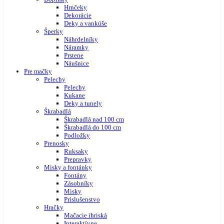
Hrnčeky
Dekorácie
Deky a vankúše
Šperky
Náhrdelníky
Náramky
Prstene
Náušnice
Pre mačky
Pelechy
Pelechy
Kukane
Deky a tunely
Škrabadlá
Škrabadlá nad 100 cm
Škrabadlá do 100 cm
Podložky
Prenosky
Ruksaky
Prepravky
Misky a fontánky
Fontány
Zásobníky
Misky
Príslušenstvo
Hračky
Mačacie ihriská
Interaktívne