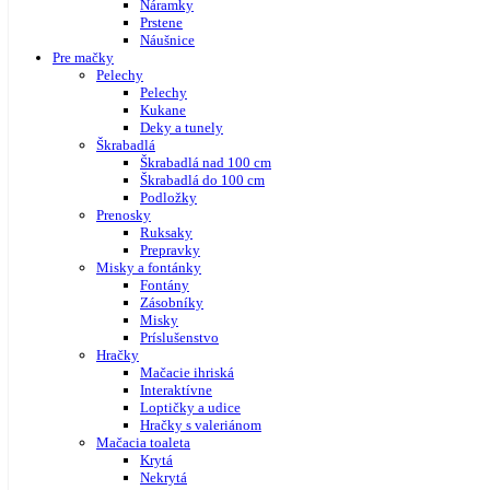
Náramky
Prstene
Náušnice
Pre mačky
Pelechy
Pelechy
Kukane
Deky a tunely
Škrabadlá
Škrabadlá nad 100 cm
Škrabadlá do 100 cm
Podložky
Prenosky
Ruksaky
Prepravky
Misky a fontánky
Fontány
Zásobníky
Misky
Príslušenstvo
Hračky
Mačacie ihriská
Interaktívne
Loptičky a udice
Hračky s valeriánom
Mačacia toaleta
Krytá
Nekrytá