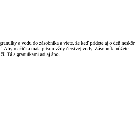
ranulky a vodu do zásobníka a viete, že keď prídete aj o deň neskôr
ť. Aby mačička mala prísun vždy čerstvej vody. Zásobník môžete
í! Tá s granulkami asi aj áno.