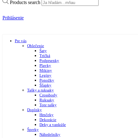
Products search
Prihlásenie
Pre vás
Oblečenie
Šaty
Tričká
Podprsenky
Plavky
Mikiny
Legíny
Ponožky
Šľapky
Tašky a ruksaky
Crossbody
Ruksaky
Tote tašky
Doplnky
Hrnčeky
Dekorácie
Deky a vankúše
Šperky
Náhrdelníky