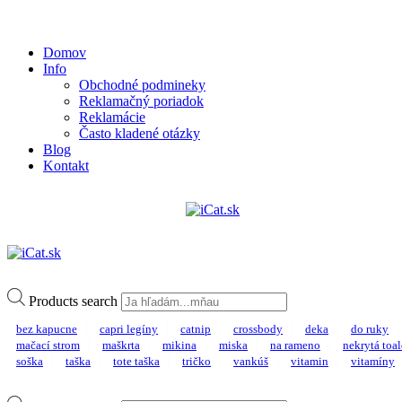
Domov
Info
Obchodné podmineky
Reklamačný poriadok
Reklamácie
Často kladené otázky
Blog
Kontakt
Products search
bez kapucne
capri legíny
catnip
crossbody
deka
do ruky
mačací strom
maškrta
mikina
miska
na rameno
nekrytá toal
soška
taška
tote taška
tričko
vankúš
vitamin
vitamíny