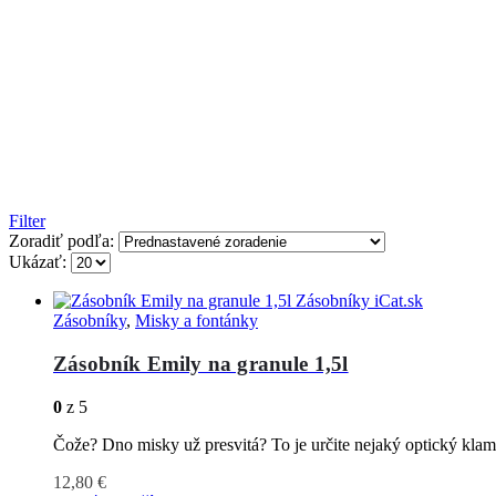
Filter
Zoradiť podľa:
Ukázať:
Zásobníky
,
Misky a fontánky
Zásobník Emily na granule 1,5l
0
z 5
Čože? Dno misky už presvitá? To je určite nejaký optický klam
12,80
€