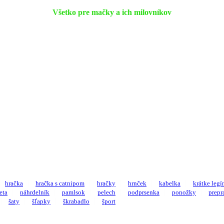
Všetko pre mačky a ich milovníkov
hračka
hračka s catnipom
hračky
hrnček
kabelka
krátke legí
eta
náhrdelník
pamlsok
pelech
podprsenka
ponožky
prepr
šaty
šľapky
škrabadlo
šport