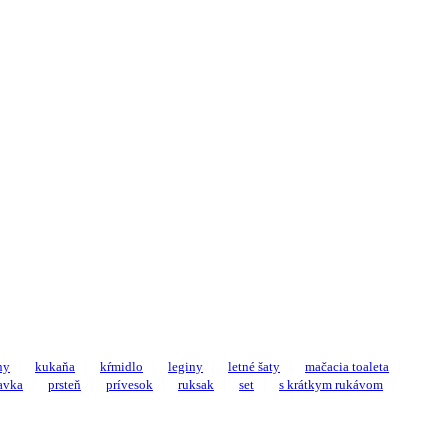
ny
kukaňa
kŕmidlo
leginy
letné šaty
mačacia toaleta
avka
prsteň
prívesok
ruksak
set
s krátkym rukávom