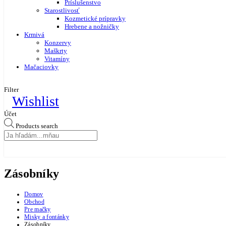
Príslušenstvo
Starostlivosť
Kozmetické prípravky
Hrebene a nožničky
Krmivá
Konzervy
Maškrty
Vitamíny
Mačaciovky
Filter
Wishlist
Účet
Products search
Zásobníky
Domov
Obchod
Pre mačky
Misky a fontánky
Zásobníky