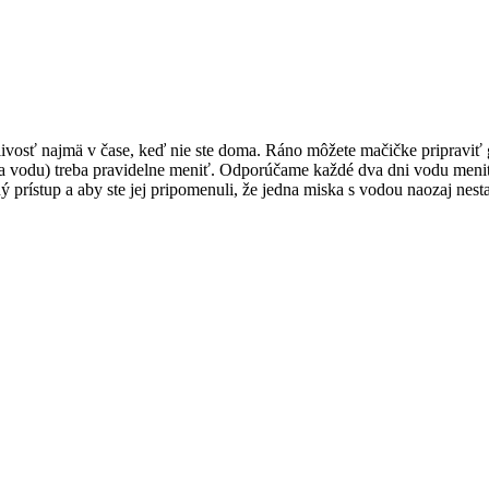
ivosť najmä v čase, keď nie ste doma. Ráno môžete mačičke pripraviť g
na vodu) treba pravidelne meniť. Odporúčame každé dva dni vodu meni
ístup a aby ste jej pripomenuli, že jedna miska s vodou naozaj nestač