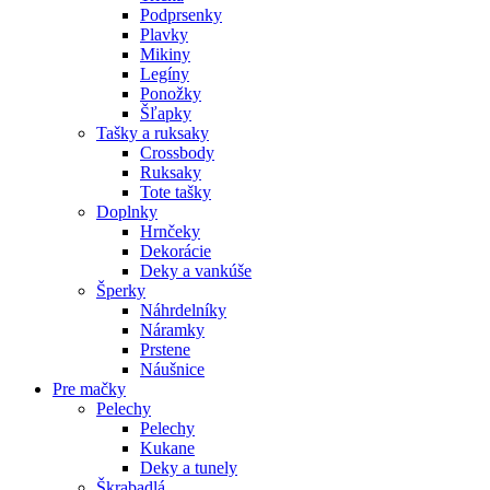
Podprsenky
Plavky
Mikiny
Legíny
Ponožky
Šľapky
Tašky a ruksaky
Crossbody
Ruksaky
Tote tašky
Doplnky
Hrnčeky
Dekorácie
Deky a vankúše
Šperky
Náhrdelníky
Náramky
Prstene
Náušnice
Pre mačky
Pelechy
Pelechy
Kukane
Deky a tunely
Škrabadlá