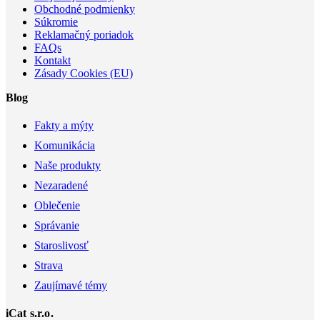
Obchodné podmienky
Súkromie
Reklamačný poriadok
FAQs
Kontakt
Zásady Cookies (EU)
Blog
Fakty a mýty
Komunikácia
Naše produkty
Nezaradené
Oblečenie
Správanie
Staroslivosť
Strava
Zaujímavé témy
iCat s.r.o.