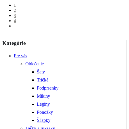
1
2
3
4
Kategórie
Pre vás
Oblečenie
Šaty
Tričká
Podprsenky
Mikiny
Legíny
Ponožky
Šľapky
Tašky a ruksaky