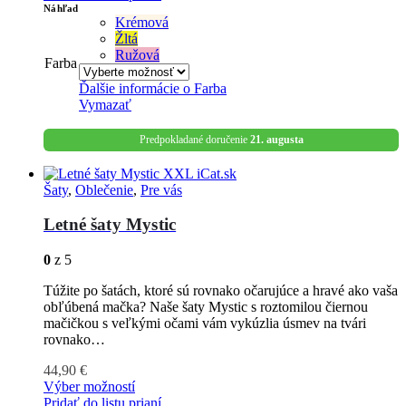
Náhľad
Krémová
Žltá
Ružová
Farba
Ďalšie informácie o
Farba
Vymazať
Predpokladané doručenie
21. augusta
Šaty
,
Oblečenie
,
Pre vás
Letné šaty Mystic
0
z 5
Túžite po šatách, ktoré sú rovnako očarujúce a hravé ako vaša
obľúbená mačka? Naše šaty Mystic s roztomilou čiernou
mačičkou s veľkými očami vám vykúzlia úsmev na tvári
rovnako…
44,90
€
Výber možností
Pridať do listu prianí