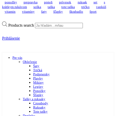
ponožky
prepravka
prsteň
prívesok
ruksak
set
s
krátkym rukávom
soška
taška
tote taška
tričko
vankúš
vitamin
vitamíny
šaty
šľapky
škrabadlo
šport
Products search
Prihlásenie
Pre vás
Oblečenie
Šaty
Tričká
Podprsenky
Plavky
Mikiny
Legíny
Ponožky
Šľapky
Tašky a ruksaky
Crossbody
Ruksaky
Tote tašky
Doplnky