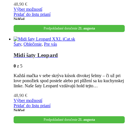
48,90
€
Výber možností
Pridať do listu prianí
Náhľad
Predpokladané doručenie
21. augusta
Šaty
,
Oblečenie
,
Pre vás
Midi šaty Leopard
0
z 5
Každá mačka v sebe skrýva kúsok divokej šelmy – či už pri
love ponožiek spod postele alebo pri plížení sa ku kuchynskej
linke. Naše šaty Leopard vzdávajú hold tejto…
48,90
€
Výber možností
Pridať do listu prianí
Náhľad
Predpokladané doručenie
21. augusta