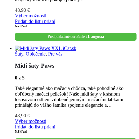
48,90
€
Výber možností
Pridať do listu prianí
Náhľad
Predpokladané doručenie
21. augusta
Šaty
,
Oblečenie
,
Pre vás
Midi šaty Paws
0
z 5
Také elegantné ako mačacia chôdza, také pohodlné ako
obľúbený mačací peliešok! Naše midi šaty v krásnom
lososovom odtieni zdobené jemnými mačacími labkami
prinášajú do vášho šatníka spojenie elegancie a…
48,90
€
Výber možností
Pridať do listu prianí
Náhľad