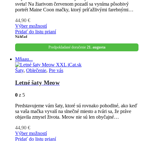
sveta! Na žiarivom červenom pozadí sa vyníma pôsobivý
portrét Maine Coon mačky, ktorý príťažlivými farebnými…
44,90
€
Výber možností
Pridať do listu prianí
Náhľad
Predpokladané doručenie
21. augusta
Mňaau...
Šaty
,
Oblečenie
,
Pre vás
Letné šaty Meow
0
z 5
Predstavujeme vám šaty, ktoré sú rovnako pohodlné, ako keď
sa vaša mačka vyvalí na slnečné miesto a tvári sa, že práve
objavila zmysel života. Meow nie sú len obyčajné…
44,90
€
Výber možností
Pridať do listu prianí