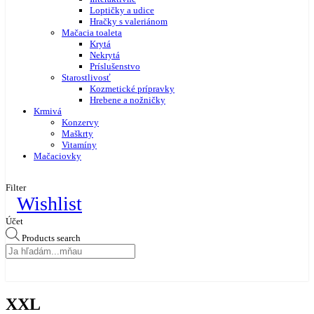
Loptičky a udice
Hračky s valeriánom
Mačacia toaleta
Krytá
Nekrytá
Príslušenstvo
Starostlivosť
Kozmetické prípravky
Hrebene a nožničky
Krmivá
Konzervy
Maškrty
Vitamíny
Mačaciovky
Filter
Wishlist
Účet
Products search
XXL