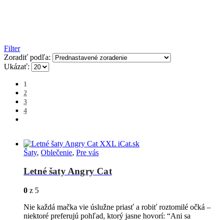
Filter
Zoradiť podľa:
Ukázať:
1
2
3
4
Šaty
,
Oblečenie
,
Pre vás
Letné šaty Angry Cat
0
z 5
Nie každá mačka vie úslužne priasť a robiť roztomilé očká –
niektoré preferujú pohľad, ktorý jasne hovorí: “Ani sa