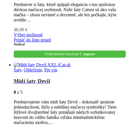
Predstavte si šaty, ktoré spájajú eleganciu s tou správnou
dávkou mačacej osobnosti. Naše šaty Catsea sú ako vaša
mačka – zhora nevinné a decentné, ale len počkajte, kým
uvidíte…
48,90
€
Výber možností
Pridať do listu prianí
Náhľad
Predpokladané doručenie
7. augusta
Šaty
,
Oblečenie
,
Pre vás
Midi šaty Devil
0
z 5
Predstavujeme vám midi šaty Devil – dokonalé spojenie
jednoduchosti, štýlu a subtílnej mačacej symboliky! Tieto
štýlové dvojfarebné šaty prinášajú nádych sofistikovanej
hravosti do vášho šatníka vďaka minimalistickému
mačaciemu motívu,…