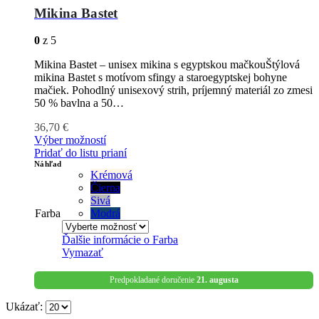
Mikina Bastet
0
z 5
Mikina Bastet – unisex mikina s egyptskou mačkouŠtýlová
mikina Bastet s motívom sfingy a staroegyptskej bohyne
mačiek. Pohodlný unisexový strih, príjemný materiál zo zmesi
50 % bavlna a 50…
36,70
€
Výber možností
Pridať do listu prianí
Náhľad
Krémová
Čierna
Sivá
Farba
Modrá
Ďalšie informácie o
Farba
Vymazať
Predpokladané doručenie
21. augusta
Ukázať: