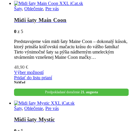
Šaty
,
Oblečenie
,
Pre vás
Midi šaty Main Coon
0
z 5
Predstavujeme vám midi šaty Maine Coon – dokonalý kúsok,
ktorý prináša kráľovskú mačaciu krásu do vášho šatníka!
Tieto výnimočné šaty sa pýšia nádherným umeleckým
stvárnením vznešenej Maine Coon mačky…
48,90
€
Výber možností
Pridať do listu prianí
Náhľad
Predpokladané doručenie
21. augusta
Šaty
,
Oblečenie
,
Pre vás
Midi šaty Mystic
0
z 5