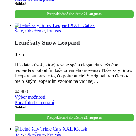
Náhľad
Predpokladané doručenie
21. augusta
Šaty
,
Oblečenie
,
Pre vás
Letné šaty Snow Leopard
0
z 5
Hľadáte kúsok, ktorý v sebe spája eleganciu snežného
leoparda s pohodlím každodenného nosenia? Naše šaty Snow
Leopard sú presne to, čo potrebujete! S originálnym čierno-
bielo-žltým leopardím vzorom na vrchnej…
44,90
€
Výber možností
Pridať do listu prianí
Náhľad
Predpokladané doručenie
21. augusta
Šaty
,
Oblečenie
,
Pre vás