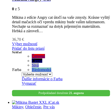
0
z 5
Mikina z edície Angry cat útočí na vaše zmysly. Krásne vyšitý
detail mačacích očí vpredu mikiny bude vašim talizmanom.
Nechajte sa rozmaznať na dotyk príjemným materiálom.
Hebká a zároveň…
36,70
€
Výber možností
Pridať do listu prianí
Náhľad
Červená
Čierna
Sivá
Farba
Bledomodrá
Ďalšie informácie o
Farba
Vymazať
Predpokladané doručenie
21. augusta
Mikiny
,
Oblečenie
,
Pre vás