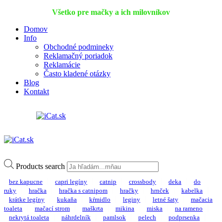
Všetko pre mačky a ich milovníkov
Domov
Info
Obchodné podmineky
Reklamačný poriadok
Reklamácie
Často kladené otázky
Blog
Kontakt
Products search
bez kapucne
capri legíny
catnip
crossbody
deka
do
ruky
hračka
hračka s catnipom
hračky
hrnček
kabelka
krátke legíny
kukaňa
kŕmidlo
leginy
letné šaty
mačacia
toaleta
mačací strom
maškrta
mikina
miska
na rameno
nekrytá toaleta
náhrdelník
pamlsok
pelech
podprsenka