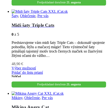
Predpokladané doručenie
21. augusta
Šaty
,
Oblečenie
,
Pre vás
Midi šaty Triple Cats
0
z 5
Predstavujeme vám midi šaty Triple Cats – dokonalé spojenie
pohodlia, štýlu a mačacej mágie! Tieto výnimočné šaty
prinášajú tajomný motív troch čiernych mačiek so žiarivými
žltými očami do vášho…
48,90
€
Výber možností
Pridať do listu prianí
Náhľad
Predpokladané doručenie
21. augusta
Mikiny
,
Oblečenie
,
Pre vás
Mikina Angry Cat