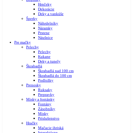
Hrnčeky
Dekorácie
Deky a vankúše
Šperky
Náhrdelníky
Náramky
Prstene
Náušnice
Pre mačky
Pelechy
Pelechy
Kukane
Deky a tunely
Škrabadlá
Škrabadlá nad 100 cm
Škrabadlá do 100 cm
Podložky
Prenosky
Ruksaky
Prepravky
Misky a fontánky
Fontány
Zásobníky
Misky
Príslušenstvo
Hračky
Mačacie ihriská
Interaktívne