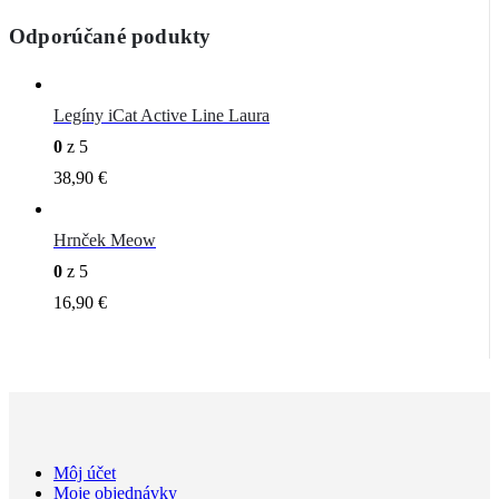
Odporúčané podukty
Legíny iCat Active Line Laura
0
z 5
38,90
€
Hrnček Meow
0
z 5
16,90
€
Môj účet
Moje objednávky