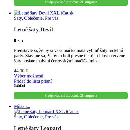
Predpokladané doručenie
21. augusta
Šaty
,
Oblečenie
,
Pre vás
Letné šaty Devil
0
z 5
Predstavte si, že by si vaša mačka mala vybrať šaty na letnú
párty. Stavíme sa, že by to boli presne tieto! Tehlovo červené
šaty posiate malými čertovskými mačičkami s…
44,90
€
Výber možností
Pridať do listu prianí
Náhľad
Predpokladané doručenie
21. augusta
Mňaau...
Šaty
,
Oblečenie
,
Pre vás
Letné šaty Leopard