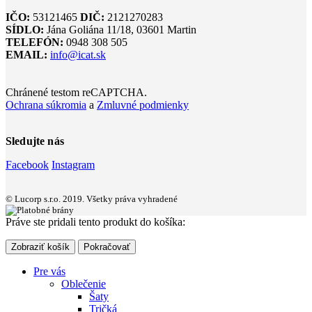
IČO:
53121465
DIČ:
2121270283
SÍDLO:
Jána Goliána 11/18, 03601 Martin
TELEFÓN:
0948 308 505
EMAIL:
info@icat.sk
Chránené testom reCAPTCHA.
Ochrana súkromia
a
Zmluvné podmienky
Sledujte nás
Facebook
Instagram
© Lucorp s.r.o. 2019. Všetky práva vyhradené
Práve ste pridali tento produkt do košíka:
Zobraziť košík
Pokračovať
Pre vás
Oblečenie
Šaty
Tričká