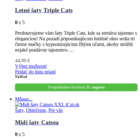
Letné šaty Triple Cats
0
z 5
Predstavujeme vám šaty Triple Cats, kde sa stretáva tajomno s
eleganciou! Na pozadí pripomínajúcom hmlisté ráno sedia tri
čierne mačky s hypnotizujúcimi žltými očami, akoby strážili
nejaké pradávne tajomstvo….
44,90
€
Výber možností
Pridať do listu prianí
Náhľad
Predpokladané doručenie
21. augusta
Mňaau...
Šaty
,
Oblečenie
,
Pre vás
Midi šaty Catsea
0
z 5