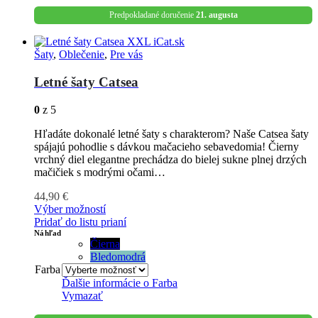
Predpokladané doručenie
21. augusta
Šaty
,
Oblečenie
,
Pre vás
Letné šaty Catsea
0
z 5
Hľadáte dokonalé letné šaty s charakterom? Naše Catsea šaty
spájajú pohodlie s dávkou mačacieho sebavedomia! Čierny
vrchný diel elegantne prechádza do bielej sukne plnej drzých
mačičiek s modrými očami…
44,90
€
Výber možností
Pridať do listu prianí
Náhľad
Čierna
Bledomodrá
Farba
Ďalšie informácie o
Farba
Vymazať