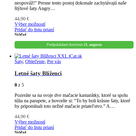
neopováž!” Presne tento postoj dokonale zachytávajú naše
štýlové šaty Angry…
44,90
€
Výber možností
Pridať do listu prianí
Náhľad
Predpokladané doručenie
21. augusta
Šaty
,
Oblečenie
,
Pre vás
Letné šaty Blíženci
0
z 5
Pozeráte sa na svoje dve mačacie kamarátky, ktoré sa spolu
túlia na parapete, a hovoríte si: “To by boli krásne šaty, ktoré
by pripomínali toto nežné mačacie priateľstvo.” A…
44,90
€
Výber možností
Pridať do listu prianí
Náhľad