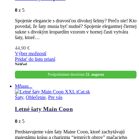
0
z 5
Spojenie elegancie s dravosťou divokej šelmy? Prečo nie! Kto
povedal, že šaty musia byť nudné? Spojenie elegantnej čiernej
sukne s divokým leopardím vzorom v hornej časti vytvára
šaty, ktoré…
44,90
€
Výber možností
Pridať do listu prianí
Náhľad
Predpokladané doručenie
21. augusta
Mňaau...
Šaty
,
Oblečenie
,
Pre vás
Letné šaty Main Coon
0
z 5
Predstavujeme vám šaty Maine Coon, ktoré zachytávajú
majestátnu krásu a charizmu “jemných obrov” mačacieho