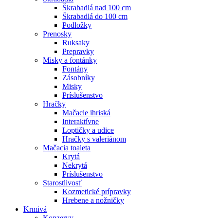
Škrabadlá nad 100 cm
Škrabadlá do 100 cm
Podložky
Prenosky
Ruksaky
Prepravky
Misky a fontánky
Fontány
Zásobníky
Misky
Príslušenstvo
Hračky
Mačacie ihriská
Interaktívne
Loptičky a udice
Hračky s valeriánom
Mačacia toaleta
Krytá
Nekrytá
Príslušenstvo
Starostlivosť
Kozmetické prípravky
Hrebene a nožničky
Krmivá
Konzervy