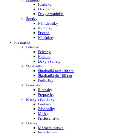
Hrnčeky
Dekorácie
Deky a vankúše
Šperky
Náhrdelníky
Náramky
Prstene
Náušnice
Pre mačky
Pelechy
Pelechy
Kukane
Deky a tunely
Škrabadlá
Škrabadlá nad 100 cm
Škrabadlá do 100 cm
Podložky
Prenosky
Ruksaky
Prepravky
Misky a fontánky
Fontány
Zásobníky
Misky
Príslušenstvo
Hračky
Mačacie ihriská
Interaktívne