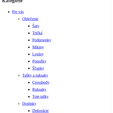
Kategórie
Pre vás
Oblečenie
Šaty
Tričká
Podprsenky
Mikiny
Legíny
Ponožky
Šľapky
Tašky a ruksaky
Crossbody
Ruksaky
Tote tašky
Doplnky
Dekorácie