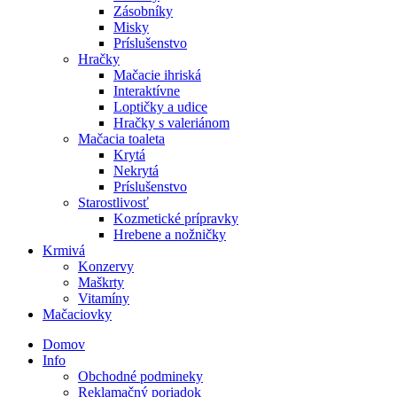
Zásobníky
Misky
Príslušenstvo
Hračky
Mačacie ihriská
Interaktívne
Loptičky a udice
Hračky s valeriánom
Mačacia toaleta
Krytá
Nekrytá
Príslušenstvo
Starostlivosť
Kozmetické prípravky
Hrebene a nožničky
Krmivá
Konzervy
Maškrty
Vitamíny
Mačaciovky
Domov
Info
Obchodné podmineky
Reklamačný poriadok