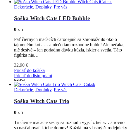
Dekorácie
,
Doplnky
,
Pre vás
Soška Witch Cats LED Bubble
0
z 5
Päť čiernych mačacích čarodejníc sa zhromaždilo okolo
tajomného kotla… a niečo tam rozhodne buble! Ale nečakaj
nič desivé – len poriadnu dávku kúzla, iskier a svetla. Táto
figúrka nie…
32,90
€
Pridať do košíka
Pridať do listu prianí
Náhľad
Dekorácie
,
Doplnky
,
Pre vás
Soška Witch Cats Trio
0
z 5
Tri čierne mačacie sestry sa rozhodli vyjsť z tieňa… a rovno
sa nasťahovať k tebe domov! Každá má vlastný čarodejnícky