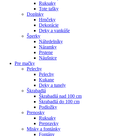
Ruksaky
Tote tašky
Doplnky
Hrnčeky
Dekorácie
Deky a vankúše
Šperky
Náhrdelníky
Náramky
Prstene
Náušnice
Pre mačky
Pelechy
Pelechy
Kukane
Deky a tunely
Škrabadlá
Škrabadlá nad 100 cm
Škrabadlá do 100 cm
Podložky
Prenosky
Ruksaky
Prepravky
Misky a fontánky
Fontány