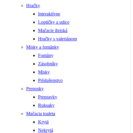
Hračky
Interaktívne
Loptičky a udice
Mačacie ihriská
Hračky s valeriánom
Misky a fontánky
Fontány
Zásobníky
Misky
Príslušenstvo
Prenosky
Prepravky
Ruksaky
Mačacia toaleta
Krytá
Nekrytá