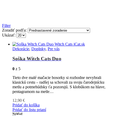
Filter
Zoradiť podľa:
Ukázať:
Dekorácie
,
Doplnky
,
Pre vás
Soška Witch Cats Duo
0
z 5
Tieto dve malé mačacie bosorky si rozhodne nevybrali
klasickú cestu – radšej sa schovali za svoju čarodejnícku
metlu a potmehúdsky ťa pozorujú. S klobúkom na hlave,
pentagramom na metle…
12,90
€
Pridať do košíka
Pridať do listu prianí
Náhľad