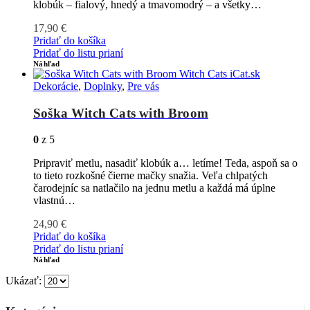
klobúk – fialový, hnedý a tmavomodrý – a všetky…
17,90
€
Pridať do košíka
Pridať do listu prianí
Náhľad
Dekorácie
,
Doplnky
,
Pre vás
Soška Witch Cats with Broom
0
z 5
Pripraviť metlu, nasadiť klobúk a… letíme! Teda, aspoň sa o
to tieto rozkošné čierne mačky snažia. Veľa chlpatých
čarodejníc sa natlačilo na jednu metlu a každá má úplne
vlastnú…
24,90
€
Pridať do košíka
Pridať do listu prianí
Náhľad
Ukázať: