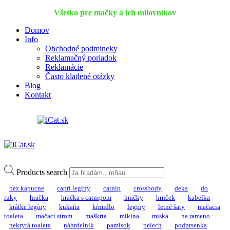
Všetko pre mačky a ich milovníkov
Domov
Info
Obchodné podmineky
Reklamačný poriadok
Reklamácie
Často kladené otázky
Blog
Kontakt
Products search
bez kapucne
capri legíny
catnip
crossbody
deka
do
ruky
hračka
hračka s catnipom
hračky
hrnček
kabelka
krátke legíny
kukaňa
kŕmidlo
leginy
letné šaty
mačacia
toaleta
mačací strom
maškrta
mikina
miska
na rameno
nekrytá toaleta
náhrdelník
pamlsok
pelech
podprsenka