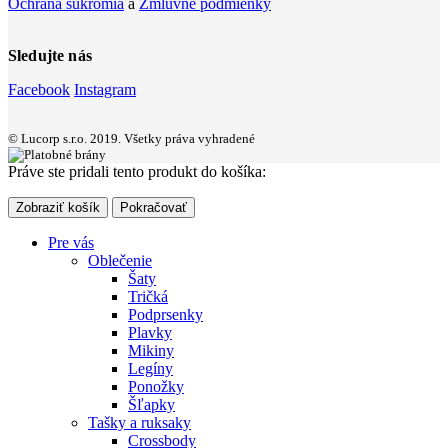
Ochrana súkromia
a
Zmluvné podmienky
Sledujte nás
Facebook
Instagram
© Lucorp s.r.o. 2019. Všetky práva vyhradené
Práve ste pridali tento produkt do košíka:
Zobraziť košík
Pokračovať
Pre vás
Oblečenie
Šaty
Tričká
Podprsenky
Plavky
Mikiny
Legíny
Ponožky
Šľapky
Tašky a ruksaky
Crossbody