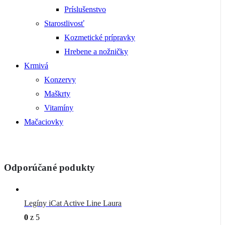
Príslušenstvo
Starostlivosť
Kozmetické prípravky
Hrebene a nožničky
Krmivá
Konzervy
Maškrty
Vitamíny
Mačaciovky
Odporúčané podukty
Legíny iCat Active Line Laura
0
z 5