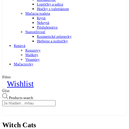
Loptičky a udice
Hračky s valeriánom
Mačacia toaleta
Krytá
Nekrytá
Príslušenstvo
Starostlivosť
Kozmetické prípravky
Hrebene a nožničky
Krmivá
Konzervy
Maškrty
Vitamíny
Mačaciovky
Filter
Wishlist
Účet
Products search
Witch Cats