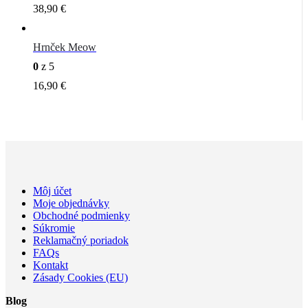
38,90
€
Hrnček Meow
0
z 5
16,90
€
Môj účet
Moje objednávky
Obchodné podmienky
Súkromie
Reklamačný poriadok
FAQs
Kontakt
Zásady Cookies (EU)
Blog