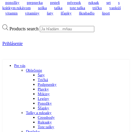
ponožky
prepravka
prsteň
prívesok
ruksak
set
s
krátkym rukávom
soška
taška
tote taška
tričko
vankúš
vitamin
vitamíny
šaty
šľapky
škrabadlo
šport
Products search
Prihlásenie
Pre vás
Oblečenie
Šaty
Tričká
Podprsenky
Plavky
Mikiny
Legíny
Ponožky
Šľapky
Tašky a ruksaky
Crossbody
Ruksaky
Tote tašky
Doplnky