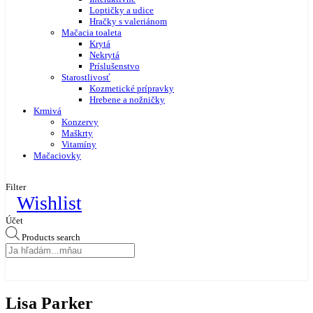
Loptičky a udice
Hračky s valeriánom
Mačacia toaleta
Krytá
Nekrytá
Príslušenstvo
Starostlivosť
Kozmetické prípravky
Hrebene a nožničky
Krmivá
Konzervy
Maškrty
Vitamíny
Mačaciovky
Filter
Wishlist
Účet
Products search
Lisa Parker