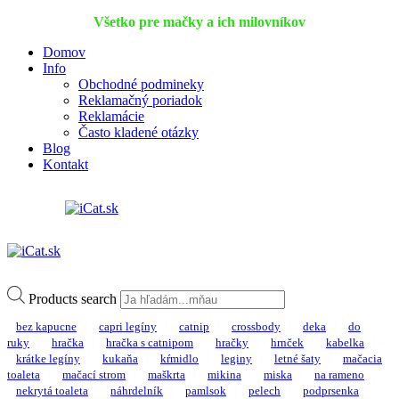
Všetko pre mačky a ich milovníkov
Domov
Info
Obchodné podmineky
Reklamačný poriadok
Reklamácie
Často kladené otázky
Blog
Kontakt
Products search
bez kapucne
capri legíny
catnip
crossbody
deka
do
ruky
hračka
hračka s catnipom
hračky
hrnček
kabelka
krátke legíny
kukaňa
kŕmidlo
leginy
letné šaty
mačacia
toaleta
mačací strom
maškrta
mikina
miska
na rameno
nekrytá toaleta
náhrdelník
pamlsok
pelech
podprsenka