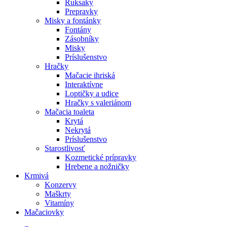
Ruksaky
Prepravky
Misky a fontánky
Fontány
Zásobníky
Misky
Príslušenstvo
Hračky
Mačacie ihriská
Interaktívne
Loptičky a udice
Hračky s valeriánom
Mačacia toaleta
Krytá
Nekrytá
Príslušenstvo
Starostlivosť
Kozmetické prípravky
Hrebene a nožničky
Krmivá
Konzervy
Maškrty
Vitamíny
Mačaciovky