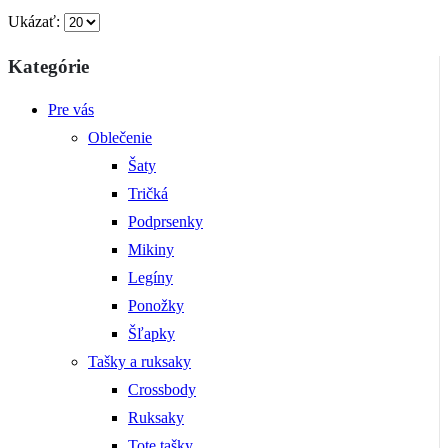
Ukázať:
Kategórie
Pre vás
Oblečenie
Šaty
Tričká
Podprsenky
Mikiny
Legíny
Ponožky
Šľapky
Tašky a ruksaky
Crossbody
Ruksaky
Tote tašky