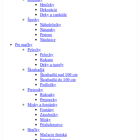
Hrnčeky
Dekorácie
Deky a vankúše
Šperky
Náhrdelníky
Náramky
Prstene
Náušnice
Pre mačky
Pelechy
Pelechy
Kukane
Deky a tunely
Škrabadlá
Škrabadlá nad 100 cm
Škrabadlá do 100 cm
Podložky
Prenosky
Ruksaky
Prepravky
Misky a fontánky
Fontány
Zásobníky
Misky
Príslušenstvo
Hračky
Mačacie ihriská
Interaktívne