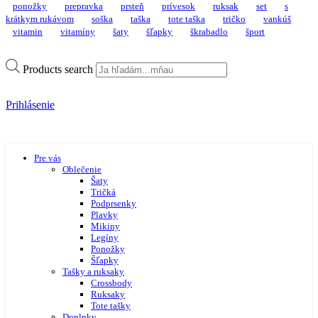
ponožky
prepravka
prsteň
prívesok
ruksak
set
s
krátkym rukávom
soška
taška
tote taška
tričko
vankúš
vitamin
vitamíny
šaty
šľapky
škrabadlo
šport
Products search
Prihlásenie
Pre vás
Oblečenie
Šaty
Tričká
Podprsenky
Plavky
Mikiny
Legíny
Ponožky
Šľapky
Tašky a ruksaky
Crossbody
Ruksaky
Tote tašky
Doplnky