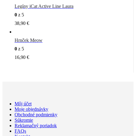
Legíny iCat Active Line Laura
0
z 5
38,90
€
Hrnček Meow
0
z 5
16,90
€
Môj účet
Moje objednávky
Obchodné podmienky
Súkromie
Reklamačný poriadok
FAQs