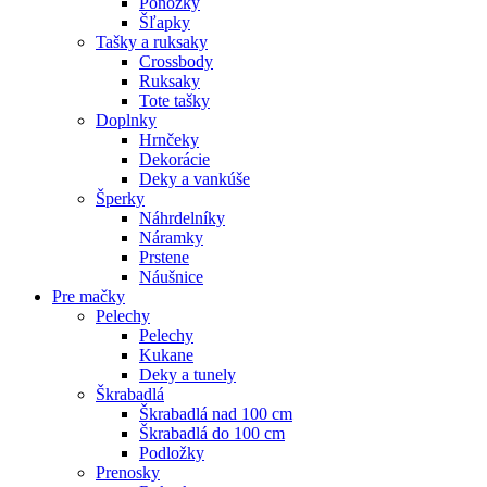
Ponožky
Šľapky
Tašky a ruksaky
Crossbody
Ruksaky
Tote tašky
Doplnky
Hrnčeky
Dekorácie
Deky a vankúše
Šperky
Náhrdelníky
Náramky
Prstene
Náušnice
Pre mačky
Pelechy
Pelechy
Kukane
Deky a tunely
Škrabadlá
Škrabadlá nad 100 cm
Škrabadlá do 100 cm
Podložky
Prenosky