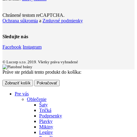
Chránené testom reCAPTCHA.
Ochrana súkromia
a
Zmluvné podmienky
Sledujte nás
Facebook
Instagram
© Lucorp s.r.o. 2019. Všetky práva vyhradené
Práve ste pridali tento produkt do košíka:
Zobraziť košík
Pokračovať
Pre vás
Oblečenie
Šaty
Tričká
Podprsenky
Plavky
Mikiny
Legíny