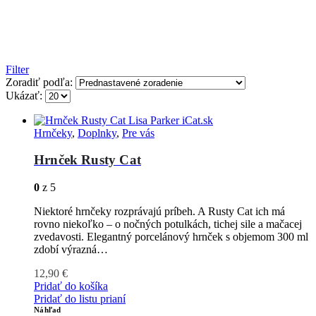
Filter
Zoradiť podľa:
Ukázať:
Hrnčeky
,
Doplnky
,
Pre vás
Hrnček Rusty Cat
0
z 5
Niektoré hrnčeky rozprávajú príbeh. A Rusty Cat ich má
rovno niekoľko – o nočných potulkách, tichej sile a mačacej
zvedavosti. Elegantný porcelánový hrnček s objemom 300 ml
zdobí výrazná…
12,90
€
Pridať do košíka
Pridať do listu prianí
Náhľad