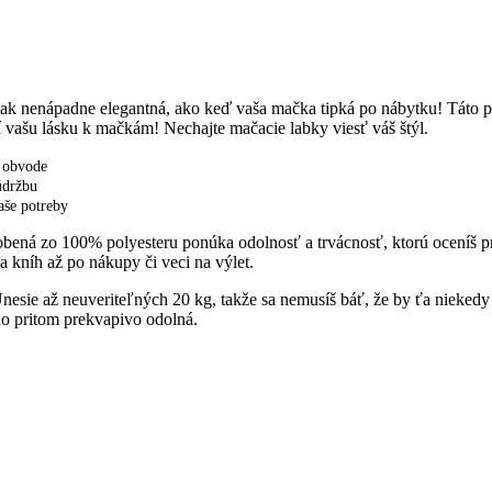
k nenápadne elegantná, ako keď vaša mačka tipká po nábytku! Táto pr
rí vašu lásku k mačkám! Nechajte mačacie labky viesť váš štýl.
 obvode
údržbu
aše potreby
 Vyrobená zo 100% polyesteru ponúka odolnosť a trvácnosť, ktorú ocen
a kníh až po nákupy či veci na výlet.
nesie až neuveriteľných 20 kg, takže sa nemusíš báť, že by ťa niekedy 
 no pritom prekvapivo odolná.