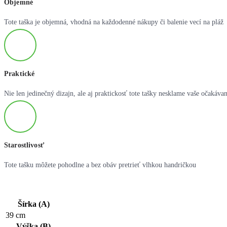
Objemné
Tote taška je objemná, vhodná na každodenné nákupy či balenie vecí na pláž
Praktické
Nie len jedinečný dizajn, ale aj praktickosť tote tašky nesklame vaše očakávan
Starostlivosť
Tote tašku môžete pohodlne a bez obáv pretrieť vlhkou handričkou
Šírka (A)
39 cm
Výška (B)