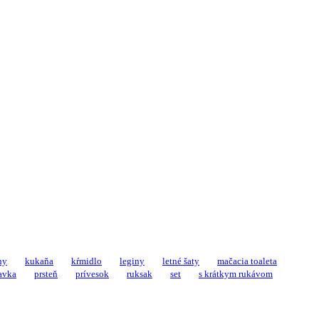
ny
kukaňa
kŕmidlo
leginy
letné šaty
mačacia toaleta
avka
prsteň
prívesok
ruksak
set
s krátkym rukávom