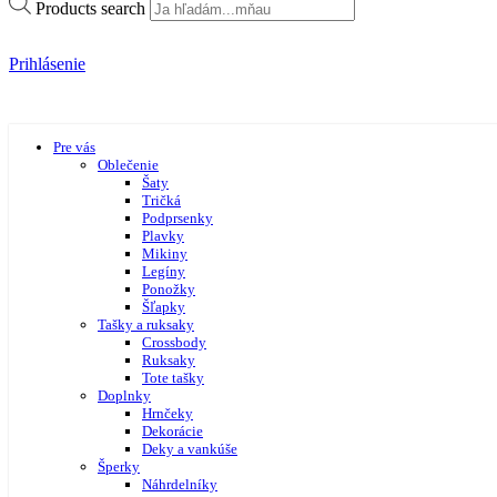
Products search
Prihlásenie
Pre vás
Oblečenie
Šaty
Tričká
Podprsenky
Plavky
Mikiny
Legíny
Ponožky
Šľapky
Tašky a ruksaky
Crossbody
Ruksaky
Tote tašky
Doplnky
Hrnčeky
Dekorácie
Deky a vankúše
Šperky
Náhrdelníky