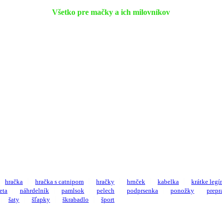
Všetko pre mačky a ich milovníkov
hračka
hračka s catnipom
hračky
hrnček
kabelka
krátke legí
eta
náhrdelník
pamlsok
pelech
podprsenka
ponožky
prepr
šaty
šľapky
škrabadlo
šport