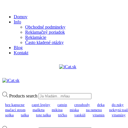
Domov
Info
Obchodné podmineky
Reklamačný poriadok
Reklamácie
Často kladené otázky
Blog
Kontakt
Products search
bez kapucne
capri legíny
catnip
crossbody
deka
do ruky
mačací strom
maškrta
mikina
miska
na rameno
nekrytá toal
soška
taška
tote taška
tričko
vankúš
vitamin
vitamíny