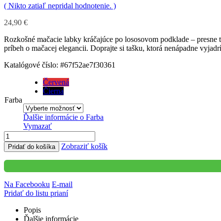
( Nikto zatiaľ nepridal hodnotenie. )
24,90
€
Rozkošné mačacie labky kráčajúce po lososovom podklade – presne ta
príbeh o mačacej elegancii. Doprajte si tašku, ktorá nenápadne vyjad
Katalógové číslo:
#67f52ae7f30361
Červená
Čierna
Farba
Ďalšie informácie o
Farba
Vymazať
Zobraziť košík
Pridať do košíka
Na Facebooku
E-mail
Pridať do listu prianí
Popis
Ďalšie informácie