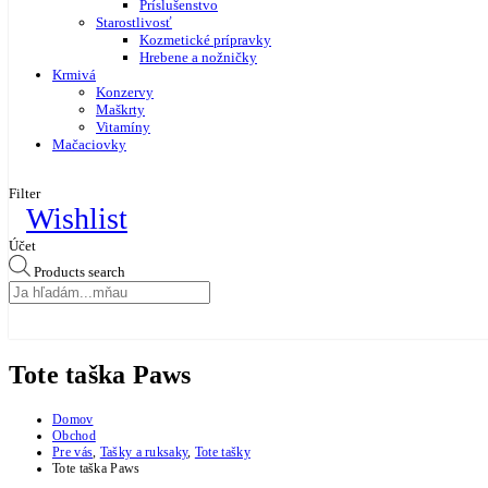
Príslušenstvo
Starostlivosť
Kozmetické prípravky
Hrebene a nožničky
Krmivá
Konzervy
Maškrty
Vitamíny
Mačaciovky
Filter
Wishlist
Účet
Products search
Tote taška Paws
Domov
Obchod
Pre vás
,
Tašky a ruksaky
,
Tote tašky
Tote taška Paws