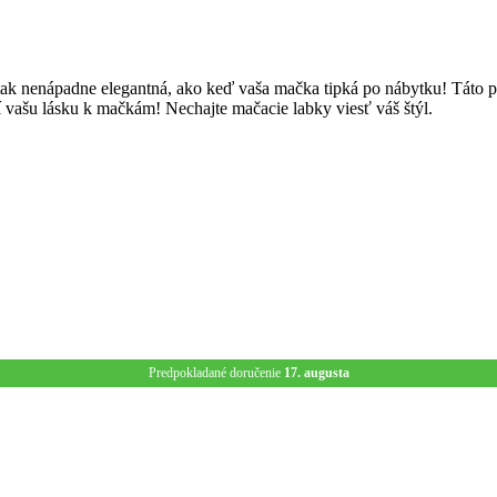
k nenápadne elegantná, ako keď vaša mačka tipká po nábytku! Táto pr
rí vašu lásku k mačkám! Nechajte mačacie labky viesť váš štýl.
Predpokladané doručenie
17. augusta