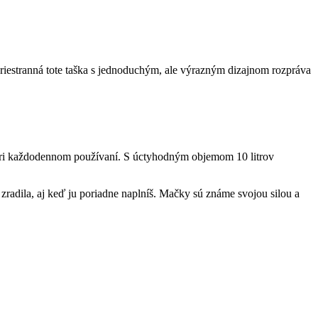
iestranná tote taška s jednoduchým, ale výrazným dizajnom rozpráva
íš pri každodennom používaní. S úctyhodným objemom 10 litrov
zradila, aj keď ju poriadne naplníš. Mačky sú známe svojou silou a