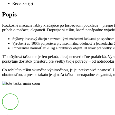
Recenzie (0)
Popis
Rozkošné mačacie labky kráčajúce po lososovom podklade – presne ta
príbeh o mačacej elegancii. Doprajte si tašku, ktorá nenápadne vyjad
Štýlový lososový dizajn s roztomilými mačacími labkami po spodnom
Vyrobená zo 100% polyesteru pre maximálnu odolnosť a jednoduchú 
Impozantná nosnosť až 20 kg a praktický objem 10 litrov pre všetky v
Táto štýlová taška nie je len pekná, ale aj neuveriteľne praktická.
poskytuje dostatok priestoru pre všetky tvoje potreby – od notebooku 
Čo robí túto tašku skutočne výnimočnou, je jej prekvapivá nosnosť. U
obratnosťou, a presne takáto je aj naša taška – nenápadne elegantná,