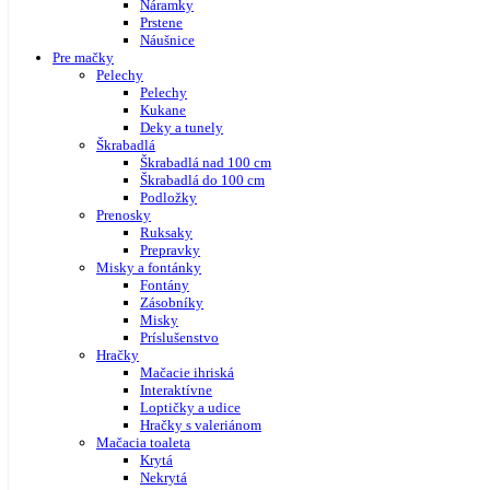
Náramky
Prstene
Náušnice
Pre mačky
Pelechy
Pelechy
Kukane
Deky a tunely
Škrabadlá
Škrabadlá nad 100 cm
Škrabadlá do 100 cm
Podložky
Prenosky
Ruksaky
Prepravky
Misky a fontánky
Fontány
Zásobníky
Misky
Príslušenstvo
Hračky
Mačacie ihriská
Interaktívne
Loptičky a udice
Hračky s valeriánom
Mačacia toaleta
Krytá
Nekrytá