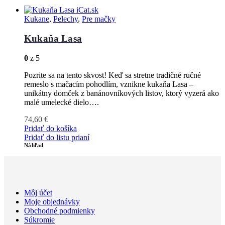
Kukane
,
Pelechy
,
Pre mačky
Kukaňa Lasa
0
z 5
Pozrite sa na tento skvost! Keď sa stretne tradičné ručné
remeslo s mačacím pohodlím, vznikne kukaňa Lasa –
unikátny domček z banánovníkových listov, ktorý vyzerá ako
malé umelecké dielo….
74,60
€
Pridať do košíka
Pridať do listu prianí
Náhľad
Môj účet
Moje objednávky
Obchodné podmienky
Súkromie