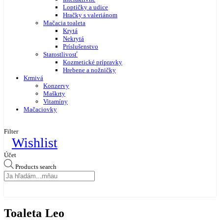
Loptičky a udice
Hračky s valeriánom
Mačacia toaleta
Krytá
Nekrytá
Príslušenstvo
Starostlivosť
Kozmetické prípravky
Hrebene a nožničky
Krmivá
Konzervy
Maškrty
Vitamíny
Mačaciovky
Filter
Wishlist
Účet
Products search
Toaleta Leo