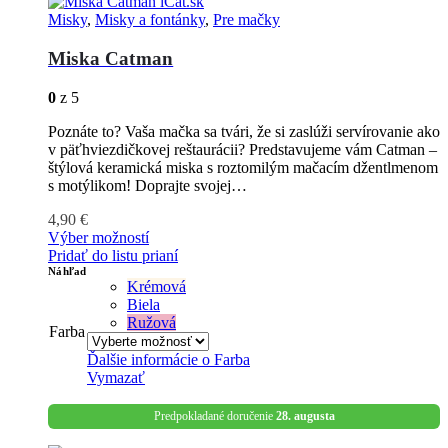
Misky
,
Misky a fontánky
,
Pre mačky
Miska Catman
0
z 5
Poznáte to? Vaša mačka sa tvári, že si zaslúži servírovanie ako
v päťhviezdičkovej reštaurácii? Predstavujeme vám Catman –
štýlová keramická miska s roztomilým mačacím džentlmenom
s motýlikom! Doprajte svojej…
4,90
€
Výber možností
Pridať do listu prianí
Náhľad
Krémová
Biela
Ružová
Farba
Ďalšie informácie o
Farba
Vymazať
Predpokladané doručenie
28. augusta