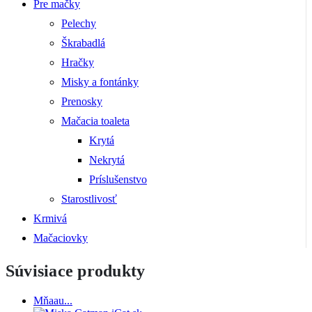
Pre mačky
Pelechy
Škrabadlá
Hračky
Misky a fontánky
Prenosky
Mačacia toaleta
Krytá
Nekrytá
Príslušenstvo
Starostlivosť
Krmivá
Mačaciovky
Súvisiace produkty
Mňaau...