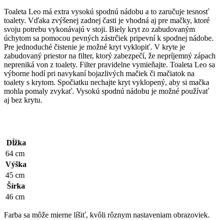
Toaleta Leo má extra vysokú spodnú nádobu a to zaručuje tesnosť
toalety. Vďaka zvýšenej zadnej časti je vhodná aj pre mačky, ktoré
svoju potrebu vykonávajú v stoji. Biely kryt zo zabudovaným
úchytom sa pomocou pevných zástrčiek pripevní k spodnej nádobe.
Pre jednoduché čistenie je možné kryt vyklopiť. V kryte je
zabudovaný priestor na filter, ktorý zabezpečí, že nepríjemný zápach
nepreniká von z toalety. Filter pravidelne vymieňajte. Toaleta Leo sa
výborne hodí pri navykaní bojazlivých mačiek či mačiatok na
toalety s krytom. Spočiatku nechajte kryt vyklopený, aby si mačka
mohla pomaly zvykať. Vysokú spodnú nádobu je možné používať
aj bez krytu.
Dĺžka
64 cm
Výška
45 cm
Šírka
46 cm
Farba sa môže mierne líšiť, kvôli rôznym nastaveniam obrazoviek.