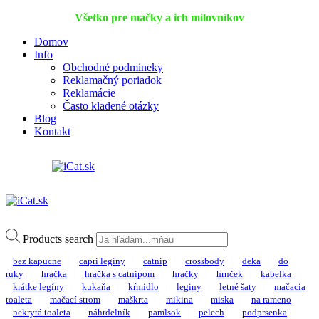
Všetko pre mačky a ich milovníkov
Domov
Info
Obchodné podmineky
Reklamačný poriadok
Reklamácie
Často kladené otázky
Blog
Kontakt
Products search
bez kapucne
capri legíny
catnip
crossbody
deka
do
ruky
hračka
hračka s catnipom
hračky
hrnček
kabelka
krátke legíny
kukaňa
kŕmidlo
leginy
letné šaty
mačacia
toaleta
mačací strom
maškrta
mikina
miska
na rameno
nekrytá toaleta
náhrdelník
pamlsok
pelech
podprsenka