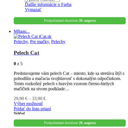
Ďalšie informácie o
Farba
Vymazať
Predpokladané doručenie
28. augusta
Mňaau...
Pelechy
,
Pre mačky
,
Pelechy
Pelech Cat
0
z 5
Predstavujeme vám pelech Cat – miesto, kde sa stretáva štýl s
pohodlím a mačacia svojhlavosť s dokonalým odpočinkom.
Tento rozkošný pelech s hravým vzorom čierno-bielych
mačičiek na sivom podklade…
29,90
€
–
33,90
€
Výber možností
Pridať do listu prianí
Náhľad
Predpokladané doručenie
28. augusta