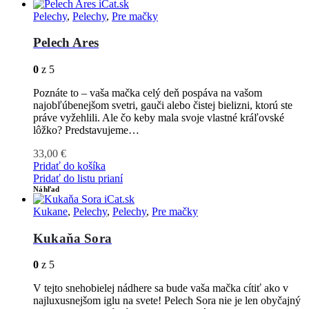
Pelechy
,
Pelechy
,
Pre mačky
Pelech Ares
0
z 5
Poznáte to – vaša mačka celý deň pospáva na vašom
najobľúbenejšom svetri, gauči alebo čistej bielizni, ktorú ste
práve vyžehlili. Ale čo keby mala svoje vlastné kráľovské
lôžko? Predstavujeme…
33,00
€
Pridať do košíka
Pridať do listu prianí
Náhľad
Kukane
,
Pelechy
,
Pelechy
,
Pre mačky
Kukaňa Sora
0
z 5
V tejto snehobielej nádhere sa bude vaša mačka cítiť ako v
najluxusnejšom iglu na svete! Pelech Sora nie je len obyčajný