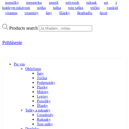
ponožky
prepravka
prsteň
prívesok
ruksak
set
s
krátkym rukávom
soška
taška
tote taška
tričko
vankúš
vitamin
vitamíny
šaty
šľapky
škrabadlo
šport
Products search
Prihlásenie
Pre vás
Oblečenie
Šaty
Tričká
Podprsenky
Plavky
Mikiny
Legíny
Ponožky
Šľapky
Tašky a ruksaky
Crossbody
Ruksaky
Tote tašky
Doplnky