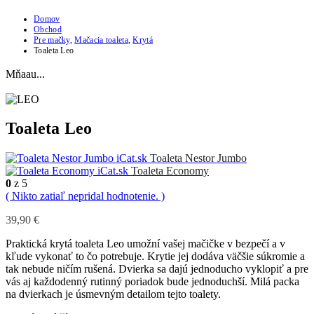
Domov
Obchod
Pre mačky
,
Mačacia toaleta
,
Krytá
Toaleta Leo
Mňaau...
Toaleta Leo
Toaleta Nestor Jumbo
Toaleta Economy
0
z 5
( Nikto zatiaľ nepridal hodnotenie. )
39,90
€
Praktická krytá toaleta Leo umožní vašej mačičke v bezpečí a v
kľude vykonať to čo potrebuje. Krytie jej dodáva väčšie súkromie a
tak nebude ničím rušená. Dvierka sa dajú jednoducho vyklopiť a pre
vás aj každodenný rutinný poriadok bude jednoduchší. Milá packa
na dvierkach je úsmevným detailom tejto toalety.