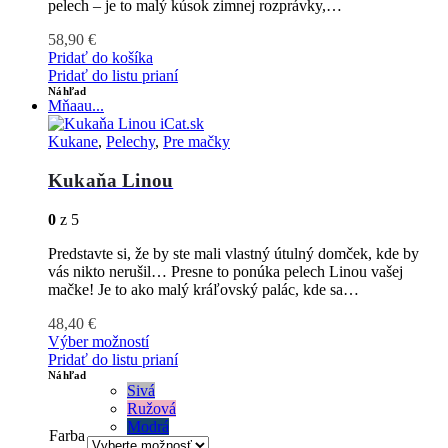
pelech – je to malý kúsok zimnej rozprávky,…
58,90
€
Pridať do košíka
Pridať do listu prianí
Náhľad
Mňaau...
Kukane
,
Pelechy
,
Pre mačky
Kukaňa Linou
0
z 5
Predstavte si, že by ste mali vlastný útulný domček, kde by
vás nikto nerušil… Presne to ponúka pelech Linou vašej
mačke! Je to ako malý kráľovský palác, kde sa…
48,40
€
Výber možností
Pridať do listu prianí
Náhľad
Sivá
Ružová
Modrá
Farba