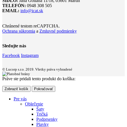
SÍDLO:
Jána Goliána 11/18, 03601 Martin
TELEFÓN:
0948 308 505
EMAIL:
info@icat.sk
Chránené testom reCAPTCHA.
Ochrana súkromia
a
Zmluvné podmienky
Sledujte nás
Facebook
Instagram
© Lucorp s.r.o. 2019. Všetky práva vyhradené
Práve ste pridali tento produkt do košíka:
Zobraziť košík
Pokračovať
Pre vás
Oblečenie
Šaty
Tričká
Podprsenky
Plavky