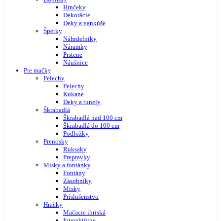
Hrnčeky
Dekorácie
Deky a vankúše
Šperky
Náhrdelníky
Náramky
Prstene
Náušnice
Pre mačky
Pelechy
Pelechy
Kukane
Deky a tunely
Škrabadlá
Škrabadlá nad 100 cm
Škrabadlá do 100 cm
Podložky
Prenosky
Ruksaky
Prepravky
Misky a fontánky
Fontány
Zásobníky
Misky
Príslušenstvo
Hračky
Mačacie ihriská
Interaktívne