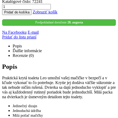
Katalógové číslo:
72241
Zobraziť košík
Pridať do košíka
Predpokladané doručenie
28. augusta
Na Facebooku
E-mail
Pridať do listu prianí
Popis
Ďalšie informácie
Recenzie (0)
Popis
Praktická krytá toaleta Leo umožní vašej mačičke v bezpečí a v
kľude vykonať to čo potrebuje. Krytie jej dodáva väčšie súkromie a
tak nebude ničím rušená. Dvierka sa dajú jednoducho vyklopiť a pre
vás aj každodenný rutinný poriadok bude jednoduchší. Milá packa
na dvierkach je úsmevným detailom tejto toalety.
Jedinečný dizajn
Jednoduchá údržba
Milá potlač mačičky