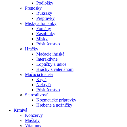
Podložky
Prenosky
Ruksaky
Prepravky
Misky a fontánky
Fontány
Zásobníky
Misky
Príslušenstvo
Hračky
Mačacie ihriská
Interaktívne
Loptičky a udice
Hračky s valeriánom
Mačacia toaleta
Krytá
Nekrytá
Príslušenstvo
Starostlivosť
Kozmetické prípravky
Hrebene a nožničky
Krmivá
Konzervy
Maškrty
Vitamíny