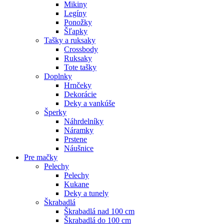
Mikiny
Legíny
Ponožky
Šľapky
Tašky a ruksaky
Crossbody
Ruksaky
Tote tašky
Doplnky
Hrnčeky
Dekorácie
Deky a vankúše
Šperky
Náhrdelníky
Náramky
Prstene
Náušnice
Pre mačky
Pelechy
Pelechy
Kukane
Deky a tunely
Škrabadlá
Škrabadlá nad 100 cm
Škrabadlá do 100 cm