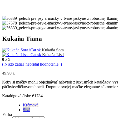
Kukaňa Tiana
Kukaňa Sora
Kukaňa Lissi
0
z 5
( Nikto zatiaľ nepridal hodnotenie. )
49,90
€
Keby si mačky mohli objednávať nábytok z luxusných katalógov, vyze
päťhviezdičkovom hoteli. Doprajte svojej mačke elegantné súkromie v 
Katalógové číslo:
61784
Krémová
Sivá
Farba