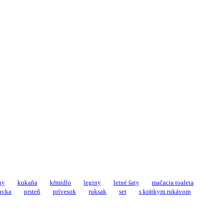
ny
kukaňa
kŕmidlo
leginy
letné šaty
mačacia toaleta
avka
prsteň
prívesok
ruksak
set
s krátkym rukávom