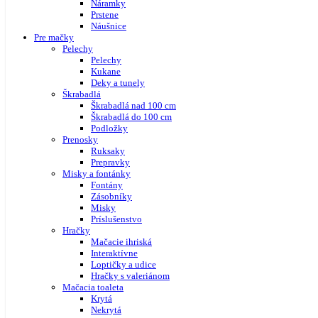
Náramky
Prstene
Náušnice
Pre mačky
Pelechy
Pelechy
Kukane
Deky a tunely
Škrabadlá
Škrabadlá nad 100 cm
Škrabadlá do 100 cm
Podložky
Prenosky
Ruksaky
Prepravky
Misky a fontánky
Fontány
Zásobníky
Misky
Príslušenstvo
Hračky
Mačacie ihriská
Interaktívne
Loptičky a udice
Hračky s valeriánom
Mačacia toaleta
Krytá
Nekrytá