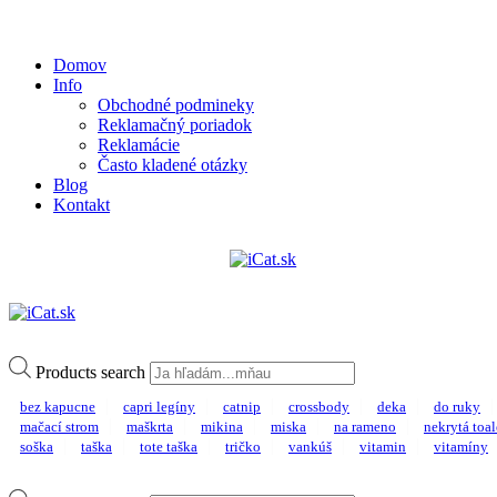
Domov
Info
Obchodné podmineky
Reklamačný poriadok
Reklamácie
Často kladené otázky
Blog
Kontakt
Products search
bez kapucne
capri legíny
catnip
crossbody
deka
do ruky
mačací strom
maškrta
mikina
miska
na rameno
nekrytá toal
soška
taška
tote taška
tričko
vankúš
vitamin
vitamíny