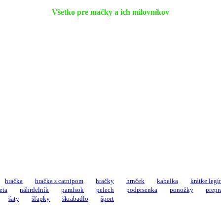
Všetko pre mačky a ich milovníkov
hračka
hračka s catnipom
hračky
hrnček
kabelka
krátke legí
eta
náhrdelník
pamlsok
pelech
podprsenka
ponožky
prepr
šaty
šľapky
škrabadlo
šport