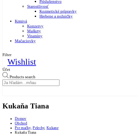
Príslušenstvo
Starostlivosť
Kozmetické prípravky
Hrebene a nožničky
Krmivá
Konzervy
Maškrty
Vitamíny
Mačaciovky
Filter
Wishlist
Účet
Products search
Kukaňa Tiana
Domov
Obchod
Pre mačky
,
Pelechy
,
Kukane
Kukaňa Tiana