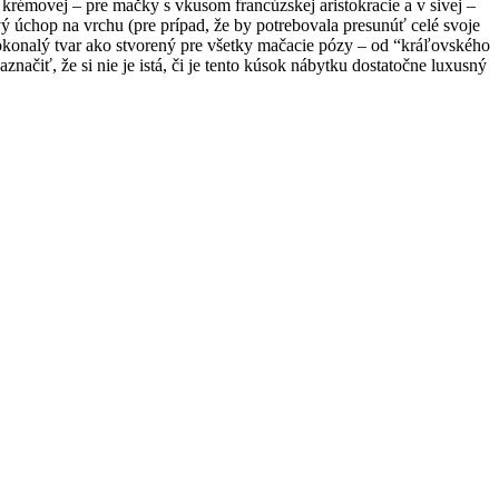
krémovej – pre mačky s vkusom francúzskej aristokracie a v sivej –
ý úchop na vrchu (pre prípad, že by potrebovala presunúť celé svoje
 dokonalý tvar ako stvorený pre všetky mačacie pózy – od “kráľovského
načiť, že si nie je istá, či je tento kúsok nábytku dostatočne luxusný