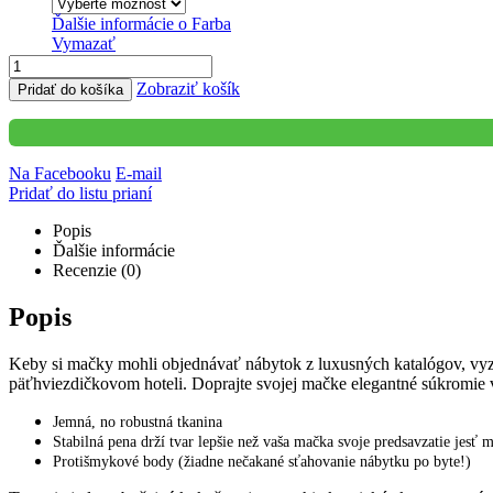
Ďalšie informácie o
Farba
Vymazať
Zobraziť košík
Pridať do košíka
Na Facebooku
E-mail
Pridať do listu prianí
Popis
Ďalšie informácie
Recenzie (0)
Popis
Keby si mačky mohli objednávať nábytok z luxusných katalógov, vyze
päťhviezdičkovom hoteli. Doprajte svojej mačke elegantné súkromie v 
Jemná, no robustná tkanina
Stabilná pena drží tvar lepšie než vaša mačka svoje predsavzatie jesť 
Protišmykové body (žiadne nečakané sťahovanie nábytku po byte!)