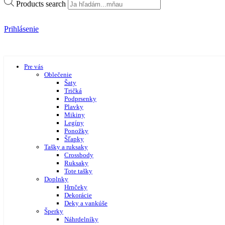
Products search
Prihlásenie
Pre vás
Oblečenie
Šaty
Tričká
Podprsenky
Plavky
Mikiny
Legíny
Ponožky
Šľapky
Tašky a ruksaky
Crossbody
Ruksaky
Tote tašky
Doplnky
Hrnčeky
Dekorácie
Deky a vankúše
Šperky
Náhrdelníky