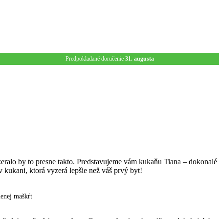
Predpokladané doručenie
31. augusta
ralo by to presne takto. Predstavujeme vám kukaňu Tiana – dokonalé s
kukani, ktorá vyzerá lepšie než váš prvý byt!
menej maškŕt