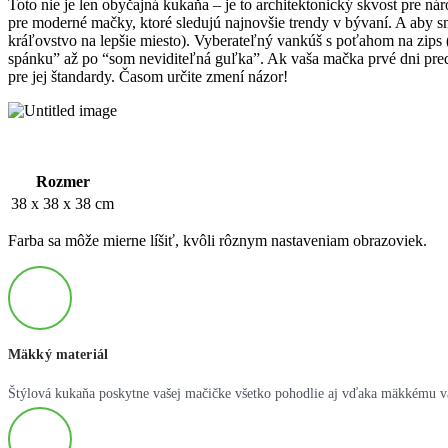
Toto nie je len obyčajná kukaňa – je to architektonický skvost pre 
pre moderné mačky, ktoré sledujú najnovšie trendy v bývaní. A aby sm
kráľovstvo na lepšie miesto). Vyberateľný vankúš s poťahom na zips (
spánku” až po “som neviditeľná guľka”. Ak vaša mačka prvé dni predstie
pre jej štandardy. Časom určite zmení názor!
Rozmer
38 x 38 x 38 cm
Farba sa môže mierne líšiť, kvôli rôznym nastaveniam obrazoviek.
Mäkký materiál
Štýlová kukaňa poskytne vašej mačičke všetko pohodlie aj vďaka mäkkému 