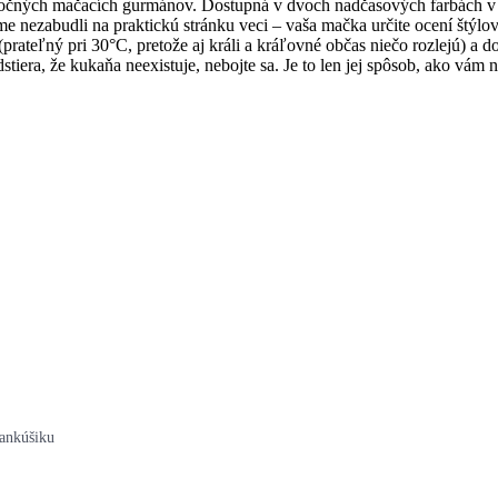
náročných mačacích gurmánov. Dostupná v dvoch nadčasových farbách v 
e nezabudli na praktickú stránku veci – vaša mačka určite ocení štýlov
prateľný pri 30°C, pretože aj králi a kráľovné občas niečo rozlejú) a
ra, že kukaňa neexistuje, nebojte sa. Je to len jej spôsob, ako vám naz
vankúšiku