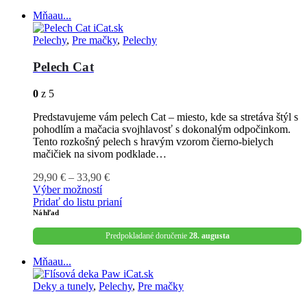
Mňaau...
Pelechy
,
Pre mačky
,
Pelechy
Pelech Cat
0
z 5
Predstavujeme vám pelech Cat – miesto, kde sa stretáva štýl s
pohodlím a mačacia svojhlavosť s dokonalým odpočinkom.
Tento rozkošný pelech s hravým vzorom čierno-bielych
mačičiek na sivom podklade…
29,90
€
–
33,90
€
Výber možností
Pridať do listu prianí
Náhľad
Predpokladané doručenie
28. augusta
Mňaau...
Deky a tunely
,
Pelechy
,
Pre mačky