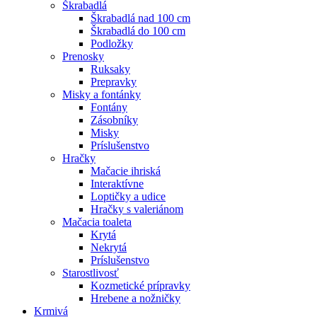
Škrabadlá
Škrabadlá nad 100 cm
Škrabadlá do 100 cm
Podložky
Prenosky
Ruksaky
Prepravky
Misky a fontánky
Fontány
Zásobníky
Misky
Príslušenstvo
Hračky
Mačacie ihriská
Interaktívne
Loptičky a udice
Hračky s valeriánom
Mačacia toaleta
Krytá
Nekrytá
Príslušenstvo
Starostlivosť
Kozmetické prípravky
Hrebene a nožničky
Krmivá