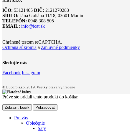
iCat s.r.o.
IČO:
53121465
DIČ:
2121270283
SÍDLO:
Jána Goliána 11/18, 03601 Martin
TELEFÓN:
0948 308 505
EMAIL:
info@icat.sk
Chránené testom reCAPTCHA.
Ochrana súkromia
a
Zmluvné podmienky
Sledujte nás
Facebook
Instagram
© Lucorp s.r.o. 2019. Všetky práva vyhradené
Práve ste pridali tento produkt do košíka:
Zobraziť košík
Pokračovať
Pre vás
Oblečenie
Šaty