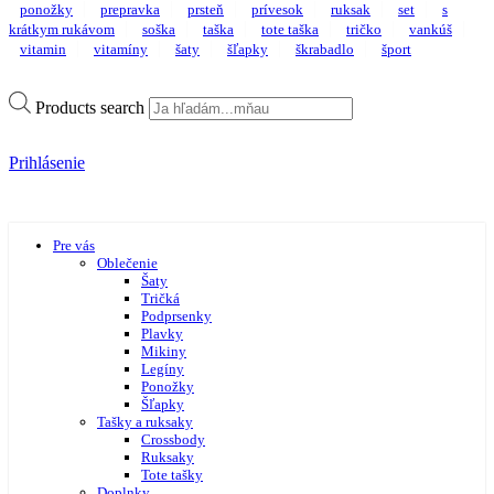
ponožky
prepravka
prsteň
prívesok
ruksak
set
s
krátkym rukávom
soška
taška
tote taška
tričko
vankúš
vitamin
vitamíny
šaty
šľapky
škrabadlo
šport
Products search
Prihlásenie
Pre vás
Oblečenie
Šaty
Tričká
Podprsenky
Plavky
Mikiny
Legíny
Ponožky
Šľapky
Tašky a ruksaky
Crossbody
Ruksaky
Tote tašky
Doplnky