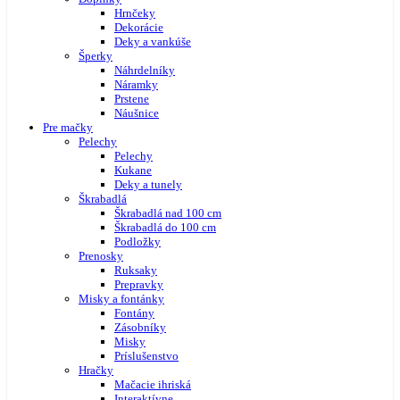
Hrnčeky
Dekorácie
Deky a vankúše
Šperky
Náhrdelníky
Náramky
Prstene
Náušnice
Pre mačky
Pelechy
Pelechy
Kukane
Deky a tunely
Škrabadlá
Škrabadlá nad 100 cm
Škrabadlá do 100 cm
Podložky
Prenosky
Ruksaky
Prepravky
Misky a fontánky
Fontány
Zásobníky
Misky
Príslušenstvo
Hračky
Mačacie ihriská
Interaktívne