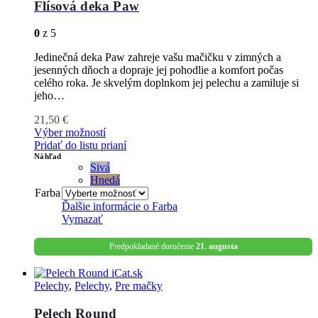
Flísová deka Paw
0
z 5
Jedinečná deka Paw zahreje vašu mačičku v zimných a
jesenných dňoch a dopraje jej pohodlie a komfort počas
celého roka. Je skvelým doplnkom jej pelechu a zamiluje si
jeho…
21,50
€
Výber možností
Pridať do listu prianí
Náhľad
Sivá
Hnedá
Farba
Ďalšie informácie o
Farba
Vymazať
Predpokladané doručenie
21. augusta
Pelechy
,
Pelechy
,
Pre mačky
Pelech Round