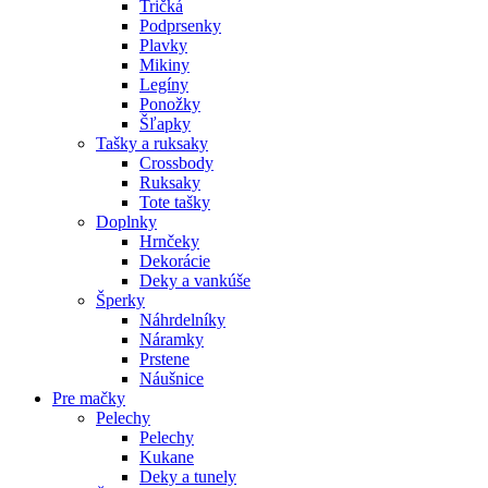
Tričká
Podprsenky
Plavky
Mikiny
Legíny
Ponožky
Šľapky
Tašky a ruksaky
Crossbody
Ruksaky
Tote tašky
Doplnky
Hrnčeky
Dekorácie
Deky a vankúše
Šperky
Náhrdelníky
Náramky
Prstene
Náušnice
Pre mačky
Pelechy
Pelechy
Kukane
Deky a tunely