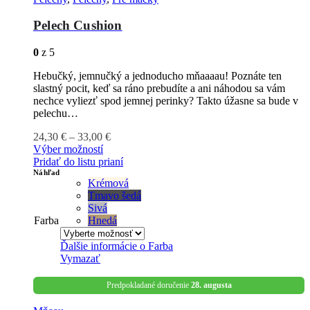
Pelech Cushion
0
z 5
Hebučký, jemnučký a jednoducho mňaaaau! Poznáte ten
slastný pocit, keď sa ráno prebudíte a ani náhodou sa vám
nechce vyliezť spod jemnej perinky? Takto úžasne sa bude v
pelechu…
24,30
€
–
33,00
€
Výber možností
Pridať do listu prianí
Náhľad
Krémová
Tmavo šedá
Sivá
Farba
Hnedá
Ďalšie informácie o
Farba
Vymazať
Predpokladané doručenie
28. augusta