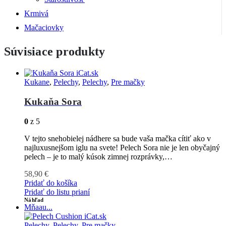
Krmivá
Mačaciovky
Súvisiace produkty
Kukane
,
Pelechy
,
Pelechy
,
Pre mačky
Kukaňa Sora
0
z 5
V tejto snehobielej nádhere sa bude vaša mačka cítiť ako v
najluxusnejšom iglu na svete! Pelech Sora nie je len obyčajný
pelech – je to malý kúsok zimnej rozprávky,…
58,90
€
Pridať do košíka
Pridať do listu prianí
Náhľad
Mňaau...
Pelechy
,
Pelechy
,
Pre mačky