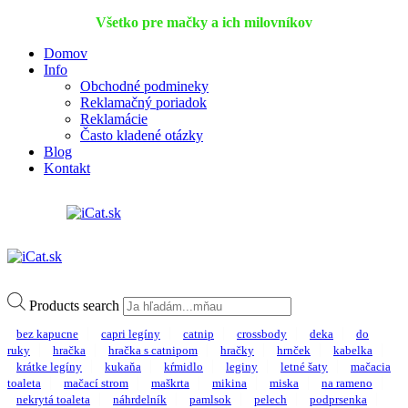
Všetko pre mačky a ich milovníkov
Domov
Info
Obchodné podmineky
Reklamačný poriadok
Reklamácie
Často kladené otázky
Blog
Kontakt
Products search
bez kapucne
capri legíny
catnip
crossbody
deka
do
ruky
hračka
hračka s catnipom
hračky
hrnček
kabelka
krátke legíny
kukaňa
kŕmidlo
leginy
letné šaty
mačacia
toaleta
mačací strom
maškrta
mikina
miska
na rameno
nekrytá toaleta
náhrdelník
pamlsok
pelech
podprsenka