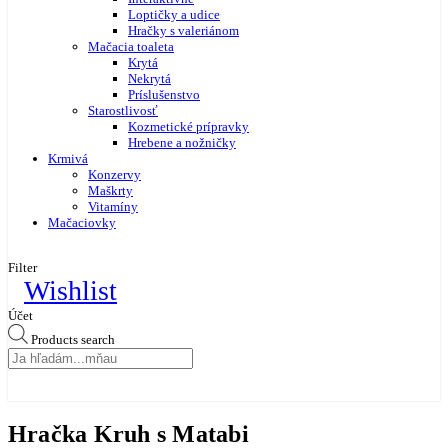
Loptičky a udice
Hračky s valeriánom
Mačacia toaleta
Krytá
Nekrytá
Príslušenstvo
Starostlivosť
Kozmetické prípravky
Hrebene a nožničky
Krmivá
Konzervy
Maškrty
Vitamíny
Mačaciovky
Filter
Wishlist
Účet
Products search
Hračka Kruh s Matabi