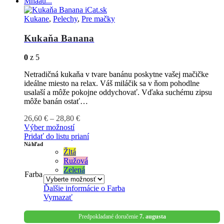
Mňaau...
Kukane
,
Pelechy
,
Pre mačky
Kukaňa Banana
0
z 5
Netradičná kukaňa v tvare banánu poskytne vašej mačičke
ideálne miesto na relax. Váš miláčik sa v ňom pohodlne
usalaší a môže pokojne oddychovať. Vďaka suchému zipsu
môže banán ostať…
26,60
€
–
28,80
€
Výber možností
Pridať do listu prianí
Náhľad
Žltá
Ružová
Zelená
Farba
Ďalšie informácie o
Farba
Vymazať
Predpokladané doručenie
7. augusta