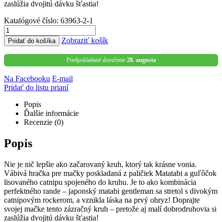
zaslúžia dvojitú dávku šťastia!
Katalógové číslo:
63963-2-1
Zobraziť košík
Pridať do košíka
Predpokladané doručenie
28. augusta
Na Facebooku
E-mail
Pridať do listu prianí
Popis
Ďalšie informácie
Recenzie (0)
Popis
Nie je nič lepšie ako začarovaný kruh, ktorý tak krásne vonia.
Vábivá hračka pre mačky poskladaná z paličiek Matatabi a guľôčok
lisovaného catnipu spojeného do kruhu. Je to ako kombinácia
perfektného rande – japonský matabi gentleman sa stretol s divokým
catnipovým rockerom, a vznikla láska na prvý ohryz! Doprajte
svojej mačke tento zázračný kruh – pretože aj malí dobrodruhovia si
zaslúžia dvojitú dávku šťastia!