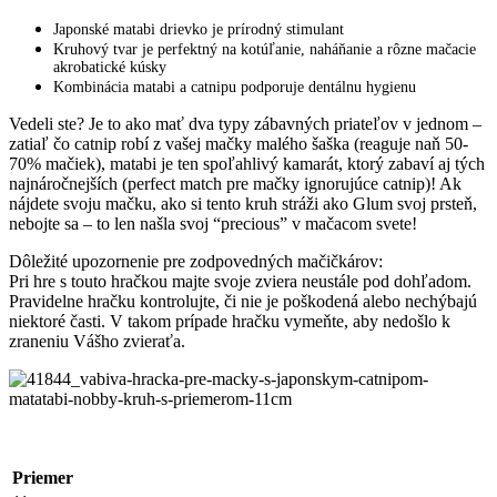
Japonské matabi drievko je prírodný stimulant
Kruhový tvar je perfektný na kotúľanie, naháňanie a rôzne mačacie
akrobatické kúsky
Kombinácia matabi a catnipu podporuje dentálnu hygienu
Vedeli ste? Je to ako mať dva typy zábavných priateľov v jednom –
zatiaľ čo catnip robí z vašej mačky malého šaška (reaguje naň 50-
70% mačiek), matabi je ten spoľahlivý kamarát, ktorý zabaví aj tých
najnáročnejších (perfect match pre mačky ignorujúce catnip)! Ak
nájdete svoju mačku, ako si tento kruh stráži ako Glum svoj prsteň,
nebojte sa – to len našla svoj “precious” v mačacom svete!
Dôležité upozornenie pre zodpovedných mačičkárov:
Pri hre s touto hračkou majte svoje zviera neustále pod dohľadom.
Pravidelne hračku kontrolujte, či nie je poškodená alebo nechýbajú
niektoré časti. V takom prípade hračku vymeňte, aby nedošlo k
zraneniu Vášho zvieraťa.
Priemer