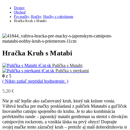
Domov
Obchod
Pre mačky
,
Hračky
,
Hračky s valeriánom
Hračka Kruh s Matabi
Hračka Kruh s Matabi
Palička s Matabi
Palička s pierkami
0
z 5
( Nikto zatiaľ nepridal hodnotenie. )
5,20
€
Nie je nič lepšie ako začarovaný kruh, ktorý tak krásne vonia.
Vábivá hračka pre mačky poskladaná z paličiek Matatabi a guľôčok
lisovaného catnipu spojeného do kruhu. Je to ako kombinácia
perfektného rande – japonský matabi gentleman sa stretol s divokým
catnipovým rockerom, a vznikla láska na prvý ohryz! Doprajte
svojej mačke tento zázračný kruh – pretože aj malí dobrodruhovia si