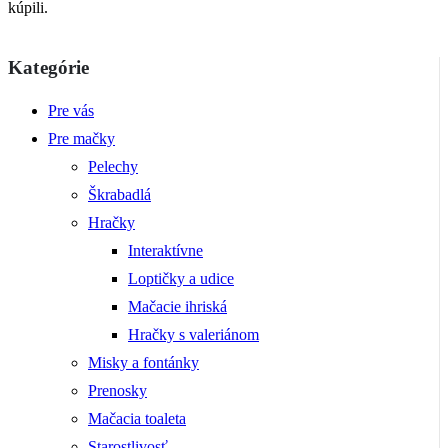
kúpili.
Kategórie
Pre vás
Pre mačky
Pelechy
Škrabadlá
Hračky
Interaktívne
Loptičky a udice
Mačacie ihriská
Hračky s valeriánom
Misky a fontánky
Prenosky
Mačacia toaleta
Starostlivosť