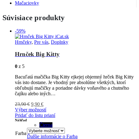
Mačaciovky
Súvisiace produkty
-59%
Hrnčeky
,
Pre vás
,
Doplnky
Hrnček Big Kitty
0
z 5
Bacuľatá mačička Big Kitty ejkejej objemný hrček Big Kitty
vás isto dostane. Je vhodný pre absolútne všetkých, ktorí
obľubujú mačičky a poriadne dávky voňavého a chutného
čajíku alebo iných…
23,90
€
9,90
€
Výber možností
Pridať do listu prianí
Náhľad
Čierna
Farba
Ďalšie informácie o
Farba