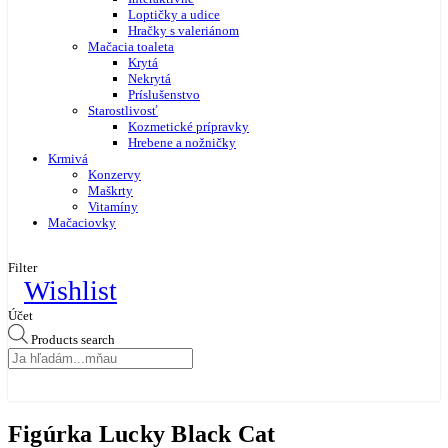
Loptičky a udice
Hračky s valeriánom
Mačacia toaleta
Krytá
Nekrytá
Príslušenstvo
Starostlivosť
Kozmetické prípravky
Hrebene a nožničky
Krmivá
Konzervy
Maškrty
Vitamíny
Mačaciovky
Filter
Wishlist
Účet
Products search
Figúrka Lucky Black Cat