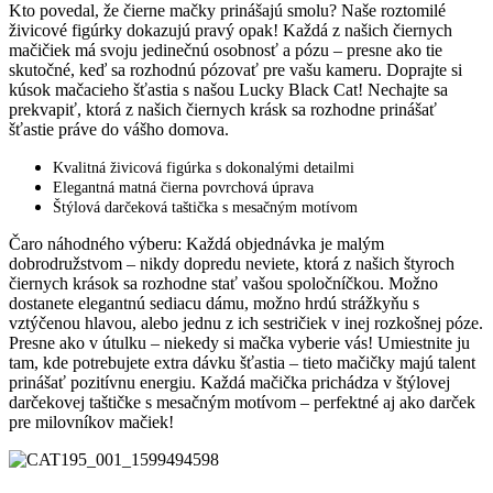
Kto povedal, že čierne mačky prinášajú smolu? Naše roztomilé
živicové figúrky dokazujú pravý opak! Každá z našich čiernych
mačičiek má svoju jedinečnú osobnosť a pózu – presne ako tie
skutočné, keď sa rozhodnú pózovať pre vašu kameru. Doprajte si
kúsok mačacieho šťastia s našou Lucky Black Cat! Nechajte sa
prekvapiť, ktorá z našich čiernych krásk sa rozhodne prinášať
šťastie práve do vášho domova.
Kvalitná živicová figúrka s dokonalými detailmi
Elegantná matná čierna povrchová úprava
Štýlová darčeková taštička s mesačným motívom
Čaro náhodného výberu: Každá objednávka je malým
dobrodružstvom – nikdy dopredu neviete, ktorá z našich štyroch
čiernych krások sa rozhodne stať vašou spoločníčkou. Možno
dostanete elegantnú sediacu dámu, možno hrdú strážkyňu s
vztýčenou hlavou, alebo jednu z ich sestričiek v inej rozkošnej póze.
Presne ako v útulku – niekedy si mačka vyberie vás! Umiestnite ju
tam, kde potrebujete extra dávku šťastia – tieto mačičky majú talent
prinášať pozitívnu energiu. Každá mačička prichádza v štýlovej
darčekovej taštičke s mesačným motívom – perfektné aj ako darček
pre milovníkov mačiek!