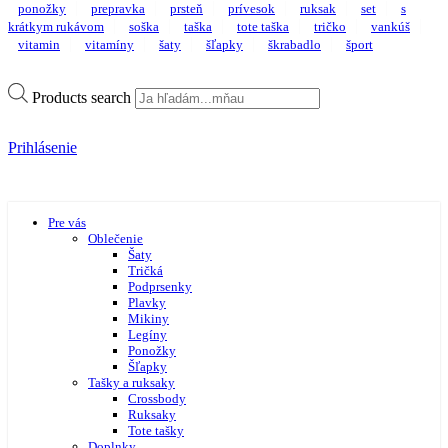
ponožky
prepravka
prsteň
prívesok
ruksak
set
s
krátkym rukávom
soška
taška
tote taška
tričko
vankúš
vitamin
vitamíny
šaty
šľapky
škrabadlo
šport
Products search
Prihlásenie
Pre vás
Oblečenie
Šaty
Tričká
Podprsenky
Plavky
Mikiny
Legíny
Ponožky
Šľapky
Tašky a ruksaky
Crossbody
Ruksaky
Tote tašky
Doplnky