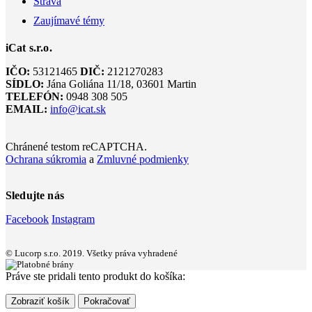
Strava
Zaujímavé témy
iCat s.r.o.
IČO:
53121465
DIČ:
2121270283
SÍDLO:
Jána Goliána 11/18, 03601 Martin
TELEFÓN:
0948 308 505
EMAIL:
info@icat.sk
Chránené testom reCAPTCHA.
Ochrana súkromia
a
Zmluvné podmienky
Sledujte nás
Facebook
Instagram
© Lucorp s.r.o. 2019. Všetky práva vyhradené
Práve ste pridali tento produkt do košíka:
Zobraziť košík
Pokračovať