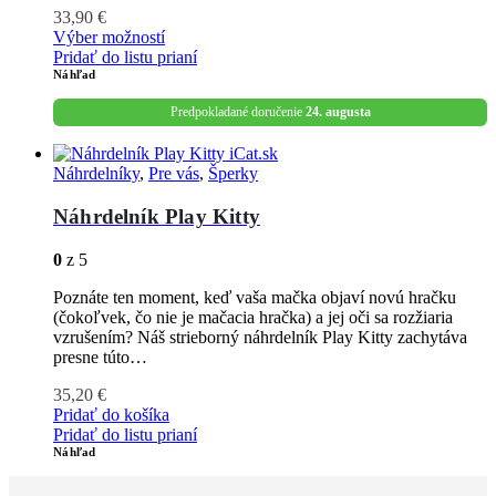
33,90
€
Výber možností
Pridať do listu prianí
Náhľad
Predpokladané doručenie
24. augusta
Náhrdelníky
,
Pre vás
,
Šperky
Náhrdelník Play Kitty
0
z 5
Poznáte ten moment, keď vaša mačka objaví novú hračku
(čokoľvek, čo nie je mačacia hračka) a jej oči sa rozžiaria
vzrušením? Náš strieborný náhrdelník Play Kitty zachytáva
presne túto…
35,20
€
Pridať do košíka
Pridať do listu prianí
Náhľad