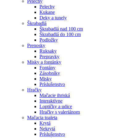
Pelechy
Pelechy
Kukane
Deky a tunely
Škrabadlá
Škrabadlá nad 100 cm
Škrabadlá do 100 cm
Podložky
Prenosky
Ruksaky
Prepravky
Misky a fontánky
Fontány
Zásobníky
Misky
Príslušenstvo
Hračky
Mačacie ihriská
Interaktívne
Loptičky a udice
Hračky s valeriánom
Mačacia toaleta
Krytá
Nekrytá
Príslušenstvo