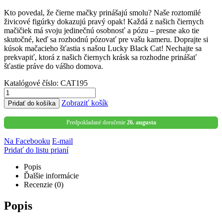
Kto povedal, že čierne mačky prinášajú smolu? Naše roztomilé
živicové figúrky dokazujú pravý opak! Každá z našich čiernych
mačičiek má svoju jedinečnú osobnosť a pózu – presne ako tie
skutočné, keď sa rozhodnú pózovať pre vašu kameru. Doprajte si
kúsok mačacieho šťastia s našou Lucky Black Cat! Nechajte sa
prekvapiť, ktorá z našich čiernych krásk sa rozhodne prinášať
šťastie práve do vášho domova.
Katalógové číslo:
CAT195
Zobraziť košík
Pridať do košíka
Predpokladané doručenie
26. augusta
Na Facebooku
E-mail
Pridať do listu prianí
Popis
Ďalšie informácie
Recenzie (0)
Popis