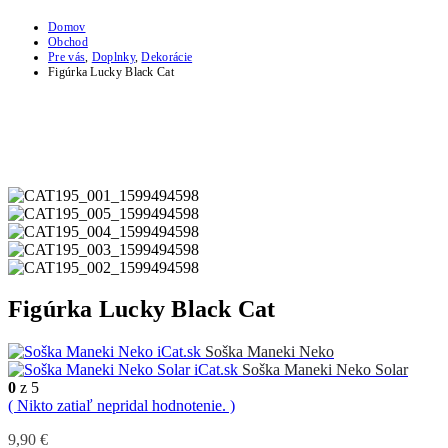
Domov
Obchod
Pre vás
,
Doplnky
,
Dekorácie
Figúrka Lucky Black Cat
Figúrka Lucky Black Cat
Soška Maneki Neko
Soška Maneki Neko Solar
0
z 5
( Nikto zatiaľ nepridal hodnotenie. )
9,90
€