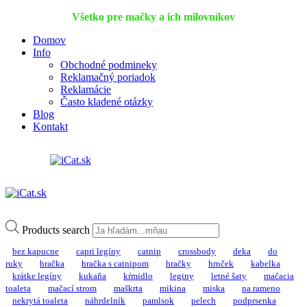
Všetko pre mačky a ich milovníkov
Domov
Info
Obchodné podmineky
Reklamačný poriadok
Reklamácie
Často kladené otázky
Blog
Kontakt
Products search
bez kapucne
capri legíny
catnip
crossbody
deka
do
ruky
hračka
hračka s catnipom
hračky
hrnček
kabelka
krátke legíny
kukaňa
kŕmidlo
leginy
letné šaty
mačacia
toaleta
mačací strom
maškrta
mikina
miska
na rameno
nekrytá toaleta
náhrdelník
pamlsok
pelech
podprsenka