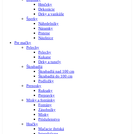
Hrnčeky
Dekorácie
Deky a vankúše
Šperky
Náhrdelníky
Náramky
Prstene
Náušnice
Pre mačky
Pelechy
Pelechy
Kukane
Deky a tunely
Škrabadlá
Škrabadlá nad 100 cm
Škrabadlá do 100 cm
Podložky
Prenosky
Ruksaky
Prepravky
Misky a fontánky
Fontány
Zásobníky
Misky
Príslušenstvo
Hračky
Mačacie ihriská
Interaktívne