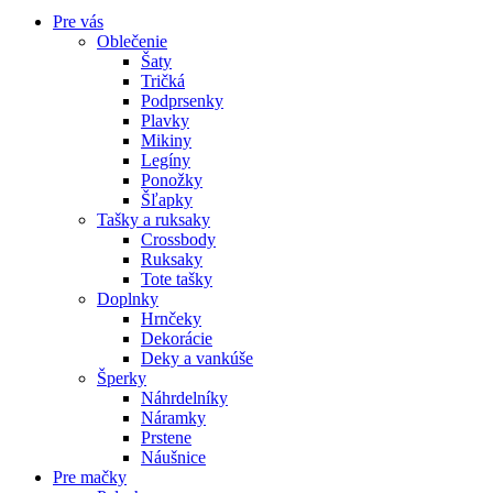
Pre vás
Oblečenie
Šaty
Tričká
Podprsenky
Plavky
Mikiny
Legíny
Ponožky
Šľapky
Tašky a ruksaky
Crossbody
Ruksaky
Tote tašky
Doplnky
Hrnčeky
Dekorácie
Deky a vankúše
Šperky
Náhrdelníky
Náramky
Prstene
Náušnice
Pre mačky