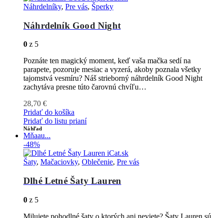
Náhrdelníky
,
Pre vás
,
Šperky
Náhrdelník Good Night
0
z 5
Poznáte ten magický moment, keď vaša mačka sedí na
parapete, pozoruje mesiac a vyzerá, akoby poznala všetky
tajomstvá vesmíru? Náš strieborný náhrdelník Good Night
zachytáva presne túto čarovnú chvíľu…
28,70
€
Pridať do košíka
Pridať do listu prianí
Náhľad
Mňaau...
-48%
Šaty
,
Mačaciovky
,
Oblečenie
,
Pre vás
Dlhé Letné Šaty Lauren
0
z 5
Milujete pohodlné šaty o ktorých ani neviete? Šaty Lauren sú