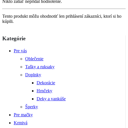
Nikto zatiaľ nepridal hodnotenie.
Tento produkt môžu ohodnotiť len prihlásení zákazníci, ktorí si ho
kúpili.
Kategórie
Pre vás
Oblečenie
Tašky a ruksaky
Doplnky
Dekorácie
Hrnčeky
Deky a vankúše
Šperky
Pre mačky
Krmivá