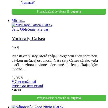
Vymazať
Predpokladané doručenie
13. augusta
Mňaau...
Šaty
,
Oblečenie
,
Pre vás
Midi šaty Catsea
0
z 5
Predstavte si šaty, ktoré spájajú eleganciu s tou správnou
dávkou mačacej osobnosti. Naše šaty Catsea sú ako vaša
mačka – zhora nevinné a decentné, ale len počkajte, kým
uvidíte…
48,90
€
Výber možností
Pridať do listu prianí
Náhľad
Predpokladané doručenie
10. augusta