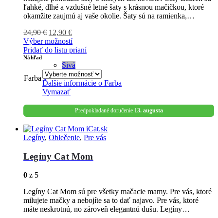
ľahké, dlhé a vzdušné letné šaty s krásnou mačičkou, ktoré
okamžite zaujmú aj vaše okolie. Šaty sú na ramienka,…
24,90
€
12,90
€
Výber možností
Pridať do listu prianí
Náhľad
Sivá
Farba
Ďalšie informácie o
Farba
Vymazať
Predpokladané doručenie
13. augusta
Legíny
,
Oblečenie
,
Pre vás
Legíny Cat Mom
0
z 5
Legíny Cat Mom sú pre všetky mačacie mamy. Pre vás, ktoré
milujete mačky a nebojíte sa to dať najavo. Pre vás, ktoré
máte neskrotnú, no zároveň elegantnú dušu. Legíny…